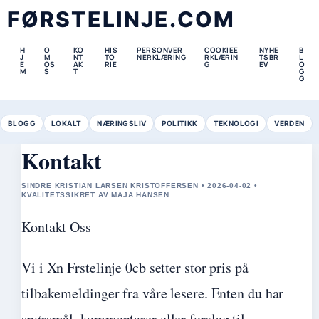
FØRSTELINJE.COM
H
O
KO
HIS
PERSONVER
COOKIEE
NYHE
B
J
M
NT
TO
NERKLÆRING
RKLÆRIN
TSBR
L
E
OS
AK
RIE
G
EV
O
M
S
T
G
G
BLOGG
LOKALT
NÆRINGSLIV
POLITIKK
TEKNOLOGI
VERDEN
Kontakt
SINDRE KRISTIAN LARSEN KRISTOFFERSEN • 2026-04-02 •
KVALITETSSIKRET AV MAJA HANSEN
Kontakt Oss
Vi i Xn Frstelinje 0cb setter stor pris på
tilbakemeldinger fra våre lesere. Enten du har
spørsmål, kommentarer eller forslag til