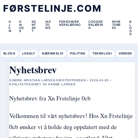
FØRSTELINJE.COM
H
O
KO
HIS
PERSONVER
COOKIEE
NYHE
B
J
M
NT
TO
NERKLÆRING
RKLÆRIN
TSBR
L
E
OS
AK
RIE
G
EV
O
M
S
T
G
G
BLOGG
LOKALT
NÆRINGSLIV
POLITIKK
TEKNOLOGI
VERDEN
Nyhetsbrev
SINDRE KRISTIAN LARSEN KRISTOFFERSEN • 2026-04-02 •
KVALITETSSIKRET AV HANNE LARSEN
Nyhetsbrev fra Xn Frstelinje 0cb
Velkommen til vårt nyhetsbrev! Hos Xn Frstelinje
0cb ønsker vi å holde deg oppdatert med de
viktigste nyhetene fra inn- og utland. Vårt