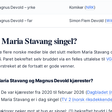
gnus Devold – yrke
Komiker (
NRK
)
gnus Devold – far
Simon Flem Devold (
Wik
 Maria Stavang singel?
ge flere norske medier ble det slutt mellom Maria Stavang
. Paret bekreftet selv bruddet via en felles uttalelse til
VG
rstreket at de fortsatt er gode venner.
Maria Stavang og Magnus Devold kjærester?
De var kjærester fra 2020 til februar 2026 (
Dagbladet (n
Maria Stavang er i dag singel (
TV 2 (norsk riksdekkende
faktorer peker mot at hun er singel: (1) bekreftet brudd i f