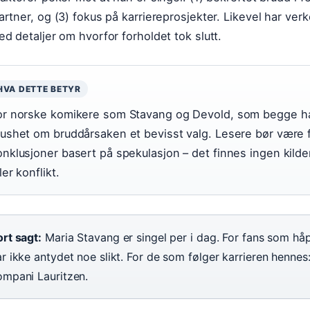
artner, og (3) fokus på karriereprosjekter. Likevel har ver
ed detaljer om hvorfor forholdet tok slutt.
HVA DETTE BETYR
or norske komikere som Stavang og Devold, som begge har 
aushet om bruddårsaken et bevisst valg. Lesere bør være 
onklusjoner basert på spekulasjon – det finnes ingen kild
ler konflikt.
rt sagt:
Maria Stavang er singel per i dag. For fans som håp
r ikke antydet noe slikt. For de som følger karrieren hennes:
ompani Lauritzen.