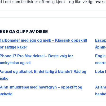
d i det som faktisk er offentlig kjent – og like viktig: hva s
IKKE GA GLIPP AV DISSE
Karbonader med egg og melk – Klassisk oppskrift
Escap
for saftige kaker
åpnin
iPhone 17 Pro Max deksel – Beste valg for
Engler
beskyttelse og stil
seerr
Paracet og alkohol: Er det farlig å blande? Råd og
Loke N
risiko
Sunn smuldrepai med havregryn – oppskrift og
Ariane
steketid
bankd