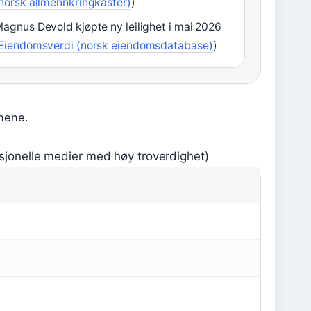
norsk allmennkringkaster)
)
agnus Devold kjøpte ny leilighet i mai 2026
Eiendomsverdi (norsk eiendomsdatabase)
)
nene.
sjonelle medier med høy troverdighet)