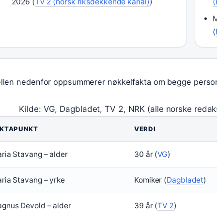
2026 (
TV 2 (norsk riksdekkende kanal)
)
(
M
(
llen nedenfor oppsummerer nøkkelfakta om begge perso
Kilde: VG, Dagbladet, TV 2, NRK (alle norske redak
AKTAPUNKT
VERDI
ria Stavang – alder
30 år (
VG
)
ria Stavang – yrke
Komiker (
Dagbladet
)
gnus Devold – alder
39 år (
TV 2
)