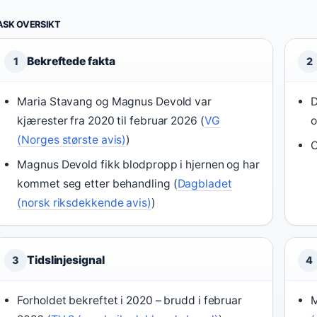
ASK OVERSIKT
Bekreftede fakta
1
2
Maria Stavang og Magnus Devold var
D
kjærester fra 2020 til februar 2026 (
VG
o
(Norges største avis)
)
O
Magnus Devold fikk blodpropp i hjernen og har
kommet seg etter behandling (
Dagbladet
(norsk riksdekkende avis)
)
Tidslinjesignal
3
4
Forholdet bekreftet i 2020 – brudd i februar
M