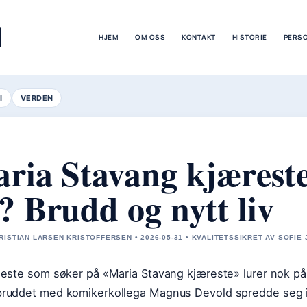
M
HJEM
OM OSS
KONTAKT
HISTORIE
PERS
I
VERDEN
ria Stavang kjæreste
? Brudd og nytt liv
RISTIAN LARSEN KRISTOFFERSEN • 2026-05-31 • KVALITETSSIKRET AV SOFIE
leste som søker på «Maria Stavang kjæreste» lurer nok på é
ruddet med komikerkollega Magnus Devold spredde seg i f