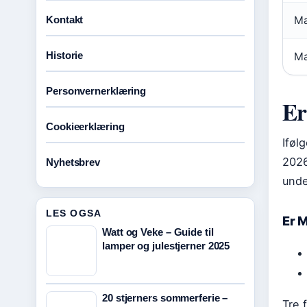
Kontakt
Ma
Historie
Ma
Personvernerklæring
Er
Cookieerklæring
Iføl
2026
Nyhetsbrev
unde
LES OGSA
Er 
Watt og Veke – Guide til
lamper og julestjerner 2025
20 stjerners sommerferie –
Tre 