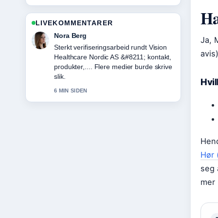
Ha
LIVEKOMMENTARER
Emil Johansen
Ja, 
God gjennomgang av DJI Mic Mini –
avis
Kjøpsguide og spesifikasjoner.... Dette
er den klarest oppsummeringen i dag.
Hvi
8 MIN SIDEN
Hen
Hør 
seg 
mer 