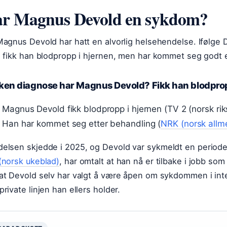
r Magnus Devold en sykdom?
Magnus Devold har hatt en alvorlig helsehendelse. Ifølge
) fikk han blodpropp i hjernen, men har kommet seg godt 
lken diagnose har Magnus Devold? Fikk han blodprop
Magnus Devold fikk blodpropp i hjernen (TV 2 (norsk ri
Han har kommet seg etter behandling (
NRK (norsk allm
delsen skjedde
i 2025
, og Devold var sykmeldt en periode
(norsk ukeblad)
, har omtalt at han nå er tilbake i jobb so
at Devold selv har valgt å være åpen om sykdommen i int
private linjen han ellers holder.