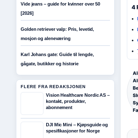
Vide jeans – guide for kvinner over 50
4 
[2026]
Golden retriever valp: Pris, levetid,
mosjon og aleneværing
Karl Johans gate: Guide til lengde,
gågate, butikker og historie
Al
Al
FLERE FRA REDAKSJONEN
Be
Vision Healthcare Nordic AS –
Sl
kontakt, produkter,
S
abonnement
Fa
DJI Mic Mini – Kjøpsguide og
spesifikasjoner for Norge