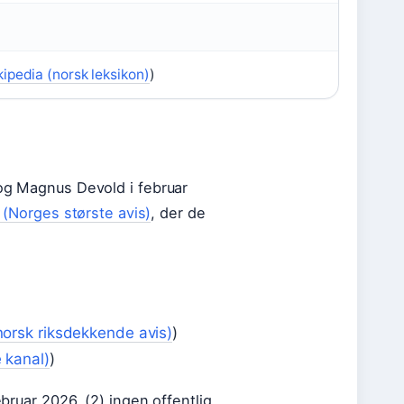
ipedia (norsk leksikon)
)
 og Magnus Devold i februar
 (Norges største avis)
, der de
orsk riksdekkende avis)
)
 kanal)
)
ebruar 2026, (2) ingen offentlig