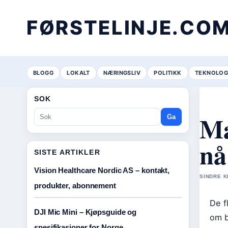
FØRSTELINJE.CO
BLOGG
LOKALT
NÆRINGSLIV
POLITIKK
TEKNOLOG
SOK
Ma
Ga
nå
SISTE ARTIKLER
Vision Healthcare Nordic AS – kontakt,
SINDRE K
produkter, abonnement
De f
DJI Mic Mini – Kjøpsguide og
om b
spesifikasjoner for Norge