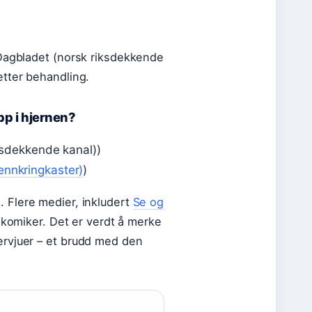
 Dagbladet (norsk riksdekkende
etter behandling.
p i hjernen?
ksdekkende kanal))
ennkringkaster)
)
. Flere medier, inkludert
Se og
m komiker. Det er verdt å merke
ervjuer – et brudd med den