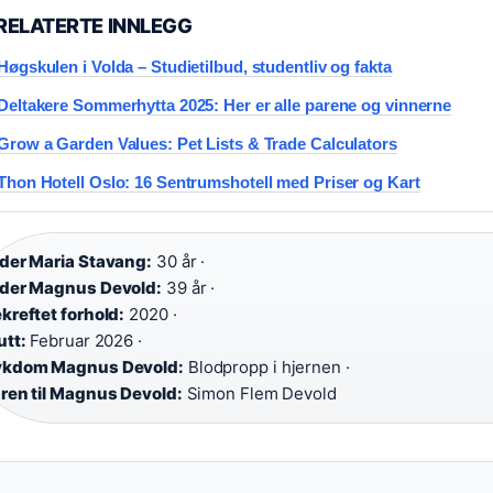
RELATERTE INNLEGG
Høgskulen i Volda – Studietilbud, studentliv og fakta
Deltakere Sommerhytta 2025: Her er alle parene og vinnerne
Grow a Garden Values: Pet Lists & Trade Calculators
Thon Hotell Oslo: 16 Sentrumshotell med Priser og Kart
der Maria Stavang:
30 år ·
der Magnus Devold:
39 år ·
kreftet forhold:
2020 ·
utt:
Februar 2026 ·
ykdom Magnus Devold:
Blodpropp i hjernen ·
ren til Magnus Devold:
Simon Flem Devold