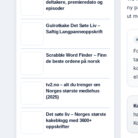
deltakere, premieredato og
ny p
episoder
ut m
Gulrotkake Det Søte Liv –
Saftig Langpanneoppskrift
F
Scrabble Word Finder – Finn
t
de beste ordene på norsk
k
el
tv2.no – alt du trenger om
Norges største mediehus
(2025)
Ko
ha
Det søte liv – Norges største
kakeblogg med 3600+
K
oppskrifter