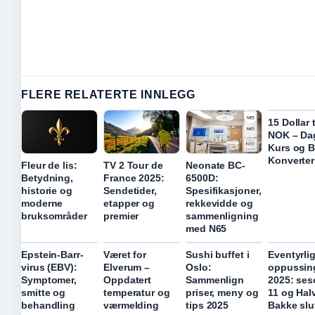
FLERE RELATERTE INNLEGG
15 Dollar 
NOK – Da
Kurs og B
Konverter
Fleur de lis:
TV 2 Tour de
Neonate BC-
Betydning,
France 2025:
6500D:
historie og
Sendetider,
Spesifikasjoner,
moderne
etapper og
rekkevidde og
bruksområder
premier
sammenligning
med N65
Epstein-Barr-
Været for
Sushi buffet i
Eventyrli
virus (EBV):
Elverum –
Oslo:
oppussin
Symptomer,
Oppdatert
Sammenlign
2025: se
smitte og
temperatur og
priser, meny og
11 og Hal
behandling
værmelding
tips 2025
Bakke slu