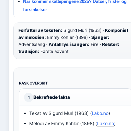
Når kommer skattepengene 2025? Datoer, frister og
forsinkelser
Forfatter av teksten:
Sigurd Muri (1963) ·
Komponist
av melodien:
Emmy Köhler (1898) ·
Sjanger:
Adventssang ·
Antall lys i sangen:
Fire ·
Relatert
tradisjon:
Første advent
RASK OVERSIKT
Bekreftede fakta
1
Tekst av Sigurd Muri (1963) (
Lako.no
)
Melodi av Emmy Köhler (1898) (
Lako.no
)