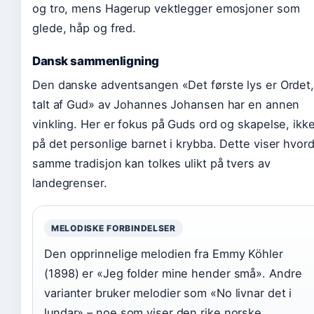
og tro, mens Hagerup vektlegger emosjoner som
glede, håp og fred.
Dansk sammenligning
Den danske adventsangen «Det første lys er Ordet
talt af Gud» av Johannes Johansen har en annen
vinkling. Her er fokus på Guds ord og skapelse, ikk
på det personlige barnet i krybba. Dette viser hvor
samme tradisjon kan tolkes ulikt på tvers av
landegrenser.
MELODISKE FORBINDELSER
Den opprinnelige melodien fra Emmy Köhler
(1898) er «Jeg folder mine hender små». Andre
varianter bruker melodier som «No livnar det i
lundar» – noe som viser den rike norske