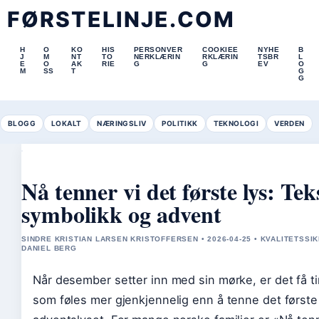
FØRSTELINJE.COM
H
O
KO
HIS
PERSONVER
COOKIEE
NYHE
B
J
M
NT
TO
NERKLÆRIN
RKLÆRIN
TSBR
L
E
O
AK
RIE
G
G
EV
O
M
SS
T
G
G
BLOGG
LOKALT
NÆRINGSLIV
POLITIKK
TEKNOLOGI
VERDEN
Nå tenner vi det første lys: Tek
symbolikk og advent
SINDRE KRISTIAN LARSEN KRISTOFFERSEN • 2026-04-25 • KVALITETSSI
DANIEL BERG
Når desember setter inn med sin mørke, er det få t
som føles mer gjenkjennelig enn å tenne det første