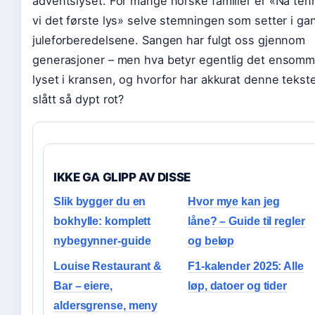
adventslyset. For mange norske familier er «Nå ten
vi det første lys» selve stemningen som setter i ga
juleforberedelsene. Sangen har fulgt oss gjennom
generasjoner – men hva betyr egentlig det ensom
lyset i kransen, og hvorfor har akkurat denne tekst
slått så dypt rot?
IKKE GA GLIPP AV DISSE
Slik bygger du en
Hvor mye kan jeg
bokhylle: komplett
låne? – Guide til regler
nybegynner-guide
og beløp
Louise Restaurant &
F1-kalender 2025: Alle
Bar – eiere,
løp, datoer og tider
aldersgrense, meny