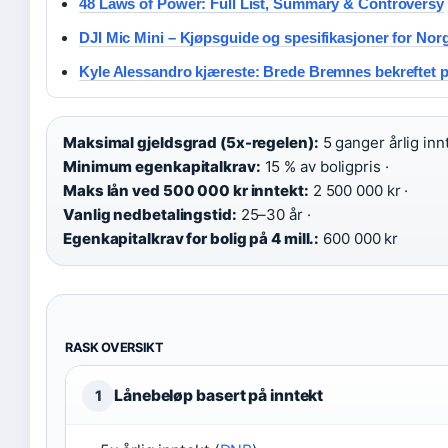
48 Laws of Power: Full List, Summary & Controversy
DJI Mic Mini – Kjøpsguide og spesifikasjoner for Nor
Kyle Alessandro kjæreste: Brede Bremnes bekreftet p
Maksimal gjeldsgrad (5x-regelen):
5 ganger årlig innt
Minimum egenkapitalkrav:
15 % av boligpris ·
Maks lån ved 500 000 kr inntekt:
2 500 000 kr ·
Vanlig nedbetalingstid:
25–30 år ·
Egenkapitalkrav for bolig på 4 mill.:
600 000 kr
RASK OVERSIKT
Lånebeløp basert på inntekt
1