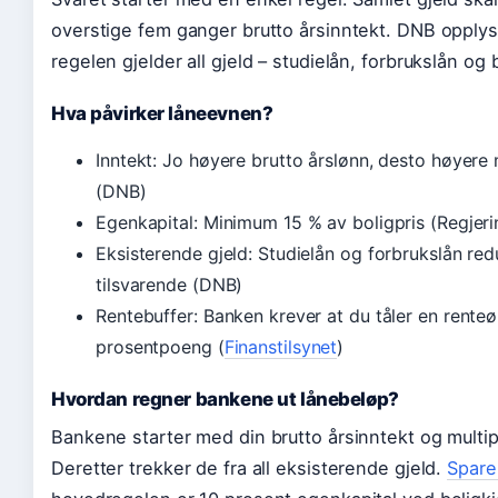
overstige fem ganger brutto årsinntekt. DNB opply
regelen gjelder all gjeld – studielån, forbrukslån og b
Hva påvirker låneevnen?
Inntekt: Jo høyere brutto årslønn, desto høyere
(DNB)
Egenkapital: Minimum 15 % av boligpris (Regjeri
Eksisterende gjeld: Studielån og forbrukslån re
tilsvarende (DNB)
Rentebuffer: Banken krever at du tåler en rente
prosentpoeng (
Finanstilsynet
)
Hvordan regner bankene ut lånebeløp?
Bankene starter med din brutto årsinntekt og multip
Deretter trekker de fra all eksisterende gjeld.
Spare