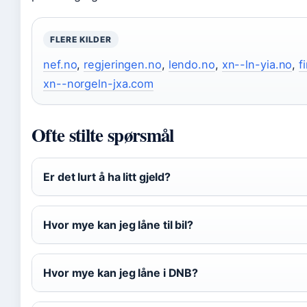
FLERE KILDER
nef.no
,
regjeringen.no
,
lendo.no
,
xn--ln-yia.no
,
f
xn--norgeln-jxa.com
Ofte stilte spørsmål
Er det lurt å ha litt gjeld?
Hvor mye kan jeg låne til bil?
Hvor mye kan jeg låne i DNB?