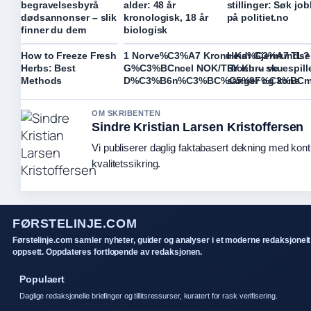
begravelsesbyrå
alder: 48 år
stillinger: Søk jo
dødsannonser – slik
kronologisk, 18 år
på politiet.no
finner du dem
biologisk
How to Freeze Fresh
1 Norve%C3%A7 Kronu Ka%C3%A7 TL?
Heidi Gjermunds
Herbs: Best
G%C3%BCncel NOK/TRY Kuru ve
Broch – skuespille
Methods
D%C3%B6n%C3%BC%C5%9F%C3%BCml
sanger og kone
OM SKRIBENTEN
Sindre Kristian Larsen Kristoffersen
Vi publiserer daglig faktabasert dekning med konti
kvalitetssikring.
FØRSTELINJE.COM
Førstelinje.com samler nyheter, guider og analyser i et moderne redaksjonelt
oppsett. Oppdateres fortlopende av redaksjonen.
Populaert
Daglige redaksjonelle briefinger og tillitsressurser, kuratert for rask verifisering.