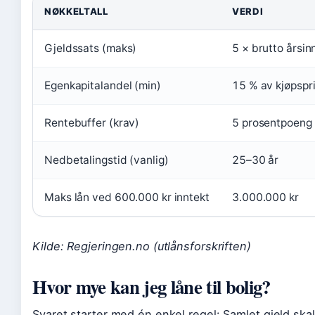
NØKKELTALL
VERDI
Gjeldssats (maks)
5 × brutto årsin
Egenkapitalandel (min)
15 % av kjøpspr
Rentebuffer (krav)
5 prosentpoeng 
Nedbetalingstid (vanlig)
25–30 år
Maks lån ved 600.000 kr inntekt
3.000.000 kr
Kilde: Regjeringen.no (utlånsforskriften)
Hvor mye kan jeg låne til bolig?
Svaret starter med én enkel regel: Samlet gjeld skal