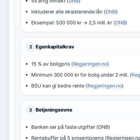
5x årlig inntekt (
DNB
)
Inkluderer alle eksisterende lån (
DNB
)
Eksempel: 500 000 kr → 2,5 mill. kr (
DNB
)
Egenkapitalkrav
2
15 % av boligpris (
Regjeringen.no
)
Minimum 300 000 kr for bolig under 2 mill. (
Reg
BSU kan gi bedre rente (
Regjeringen.no
)
Betjeningsevne
3
Banken ser på faste utgifter (DNB)
Rentebuffer på 5 prosentpoeng (Regjeringen.n