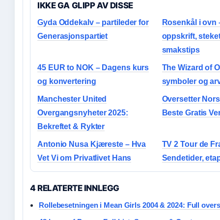
IKKE GA GLIPP AV DISSE
Gyda Oddekalv – partileder for
Rosenkål i ovn 
Generasjonspartiet
oppskrift, steke
smakstips
45 EUR to NOK – Dagens kurs
The Wizard of Oz
og konvertering
symboler og arv
Manchester United
Oversetter Nor
Overgangsnyheter 2025:
Beste Gratis V
Bekreftet & Rykter
Antonio Nusa Kjæreste – Hva
TV 2 Tour de Fr
Vet Vi om Privatlivet Hans
Sendetider, eta
4 RELATERTE INNLEGG
Rollebesetningen i Mean Girls 2004 & 2024: Full overs