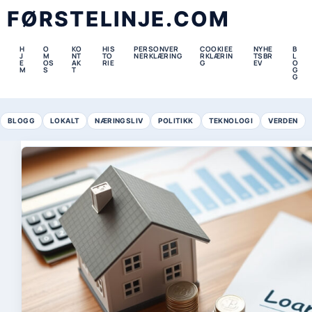
FØRSTELINJE.COM
H
O
KO
HIS
PERSONVER
COOKIEE
NYHE
B
J
M
NT
TO
NERKLÆRING
RKLÆRIN
TSBR
L
E
OS
AK
RIE
G
EV
O
M
S
T
G
G
BLOGG
LOKALT
NÆRINGSLIV
POLITIKK
TEKNOLOGI
VERDEN