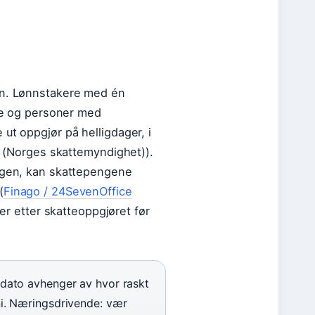
gen. Lønnstakere med én
nde og personer med
ut oppgjør på helligdager, i
en (Norges skattemyndighet)).
ingen, kan skattepengene
(
Finago / 24SevenOffice
uker etter skatteoppgjøret før
 dato avhenger av hvor raskt
ni. Næringsdrivende: vær