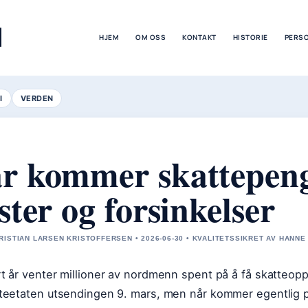
M
HJEM
OM OSS
KONTAKT
HISTORIE
PERS
I
VERDEN
r kommer skattepeng
ister og forsinkelser
RISTIAN LARSEN KRISTOFFERSEN • 2026-06-30 • KVALITETSSIKRET AV HANNE
t år venter millioner av nordmenn spent på å få skatteopp
teetaten utsendingen 9. mars, men når kommer egentlig