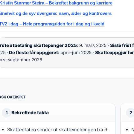
Kristin Størmer Steira – Bekreftet bakgrunn og karriere
Snehvit og de syv dvergene: navn, alder og kontrovers
TV2 i dag – Hele programguiden for i dag og i kveld
rste utbetaling skattepenger 2025:
9. mars 2025 ·
Siste frist
25 ·
De fleste får oppgjøret:
april–juni 2025 ·
Skatteoppgjør for
rs–september 2026
ASK OVERSIKT
Bekreftede fakta
1
2
Skatteetaten sender ut skattemeldingen fra 9.
N