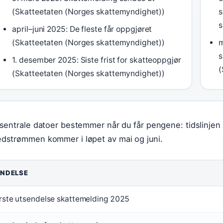
(Skatteetaten (Norges skattemyndighet))
s
s
april–juni 2025: De fleste får oppgjøret
(Skatteetaten (Norges skattemyndighet))
m
s
1. desember 2025: Siste frist for skatteoppgjør
(
(Skatteetaten (Norges skattemyndighet))
 sentrale datoer bestemmer når du får pengene: tidslinjen 
dstrømmen kommer i løpet av mai og juni.
NDELSE
rste utsendelse skattemelding 2025