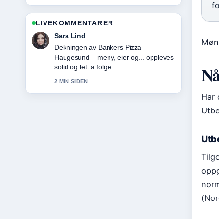
f
LIVEKOMMENTARER
Ingrid Nilsen
Møns
Sterkt verifiseringsarbeid rundt
Rollebesetningen i Pørni: Skuespillere
Nå
og karakterer. Flere medier burde
skrive slik.
4 MIN SIDEN
Har 
Utbe
Utbe
Tilg
oppg
norm
(Nor