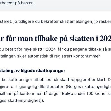
orberedt på høsten.
teret: jo tidligere du bekrefter skattemeldingen, jo rask
r får man tilbake på skatten i 20
du betalt for mye skatt i 2024, får du pengene tilbake så s
talingen skjer automatisk til registrert kontonummer.
taling av tilgode skattepenger
ode skattepenger utbetales når skatteoppgjøret er klart. D
jøret er tilgjengelig (Skatteetaten (Norges skattemyndi
alt inn på konto innen få dager. Beløp under 100 kroner u
ges skattemyndighet)).