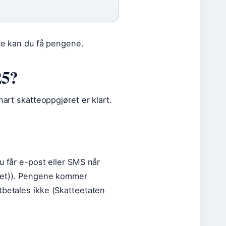
ere kan du få pengene.
25?
nart skatteoppgjøret er klart.
u får e-post eller SMS når
ghet)). Pengene kommer
tbetales ikke (Skatteetaten