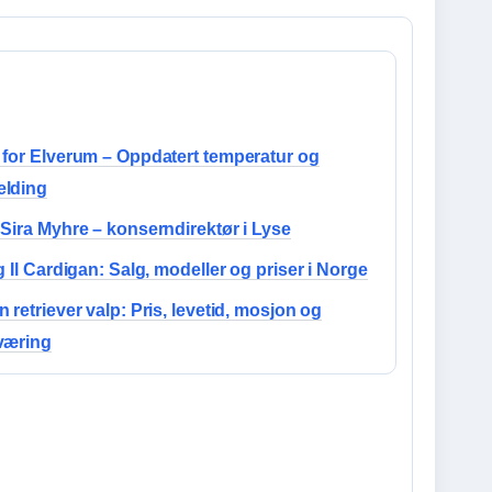
 for Elverum – Oppdatert temperatur og
lding
Sira Myhre – konserndirektør i Lyse
g Il Cardigan: Salg, modeller og priser i Norge
 retriever valp: Pris, levetid, mosjon og
væring