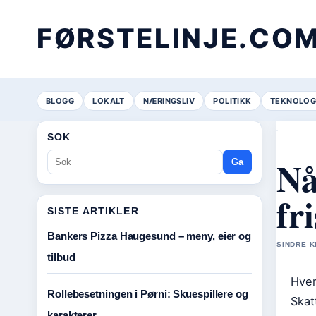
FØRSTELINJE.CO
BLOGG
LOKALT
NÆRINGSLIV
POLITIKK
TEKNOLOG
SOK
Nå
Ga
fr
SISTE ARTIKLER
Bankers Pizza Haugesund – meny, eier og
SINDRE K
tilbud
Hver
Rollebesetningen i Pørni: Skuespillere og
Skat
karakterer