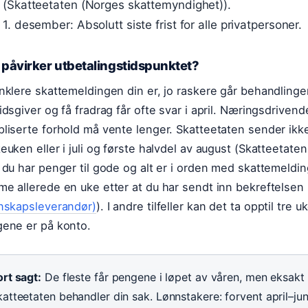
(Skatteetaten (Norges skattemyndighet)).
1. desember: Absolutt siste frist for alle privatpersoner.
 påvirker utbetalingstidspunktet?
nklere skattemeldingen din er, jo raskere går behandlin
idsgiver og få fradrag får ofte svar i april. Næringsdrive
liserte forhold må vente lenger. Skatteetaten sender ikke 
euken eller i juli og første halvdel av august (Skatteetat
 du har penger til gode og alt er i orden med skattemeld
e allerede en uke etter at du har sendt inn bekreftelsen 
nskapsleverandør)
). I andre tilfeller kan det ta opptil tre 
ene er på konto.
rt sagt:
De fleste får pengene i løpet av våren, men eksakt
katteetaten behandler din sak. Lønnstakere: forvent april–ju