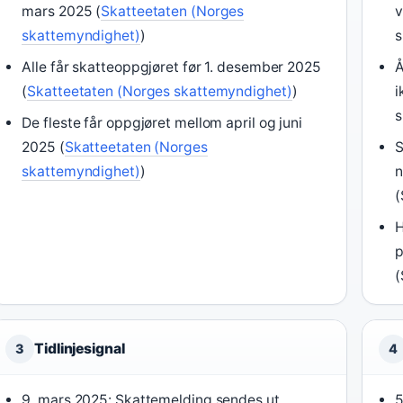
mars 2025 (
Skatteetaten (Norges
v
skattemyndighet)
)
s
Alle får skatteoppgjøret før 1. desember 2025
Å
(
Skatteetaten (Norges skattemyndighet)
)
i
s
De fleste får oppgjøret mellom april og juni
2025 (
Skatteetaten (Norges
S
skattemyndighet)
)
n
(
H
p
(
Tidlinjesignal
3
4
9. mars 2025: Skattemelding sendes ut
5