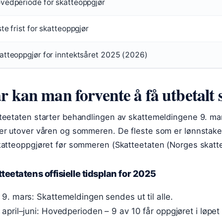
vedperiode for skatteoppgjør
ste frist for skatteoppgjør
atteoppgjør for inntektsåret 2025 (2026)
r kan man forvente å få utbetalt
teetaten starter behandlingen av skattemeldingene 9. mar
er utover våren og sommeren. De fleste som er lønnstaker
katteoppgjøret før sommeren (Skatteetaten (Norges skatt
teetatens offisielle tidsplan for 2025
9. mars: Skattemeldingen sendes ut til alle.
april–juni: Hovedperioden – 9 av 10 får oppgjøret i løp