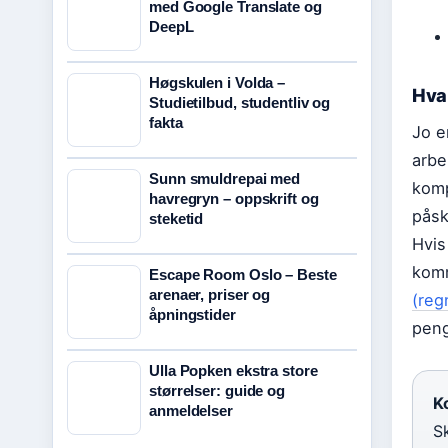
med Google Translate og
DeepL
Høgskulen i Volda –
Hva
Studietilbud, studentliv og
fakta
Jo e
arbe
Sunn smuldrepai med
komp
havregryn – oppskrift og
påsk
steketid
Hvis
komm
Escape Room Oslo – Beste
arenaer, priser og
(reg
åpningstider
peng
Ulla Popken ekstra store
størrelser: guide og
Ko
anmeldelser
S