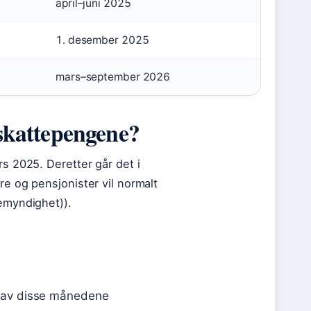
april–juni 2025
1. desember 2025
mars–september 2026
 skattepengene?
s 2025. Deretter går det i
e og pensjonister vil normalt
emyndighet)).
et av disse månedene