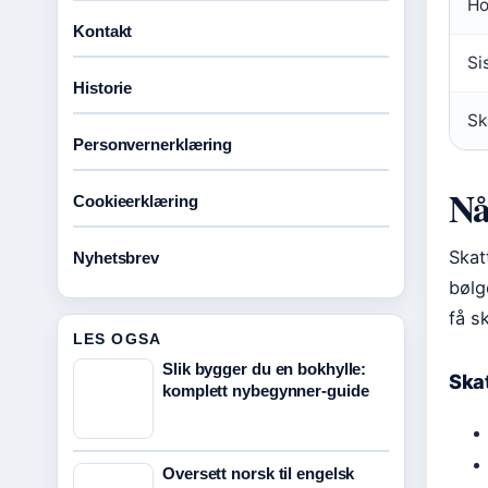
Ho
Kontakt
Si
Historie
Sk
Personvernerklæring
Nå
Cookieerklæring
Skat
Nyhetsbrev
bølg
få s
LES OGSA
Slik bygger du en bokhylle:
Skat
komplett nybegynner-guide
Oversett norsk til engelsk