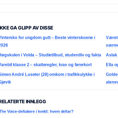
IKKE GA GLIPP AV DISSE
Vintersko for ungdom gutt – Beste vinterskoene i
Været
2026
værme
Høgskulen i Volda – Studietilbud, studentliv og fakta
Aslak 
Varebil klasse 2 – skatteregler, krav og førerkort
Ella o
Simen André Luseter (28) omkom i trafikkulykke i
Golden
Gjøvik
alene
RELATERTE INNLEGG
The Voice-deltakere i kveld: hvem deltar?