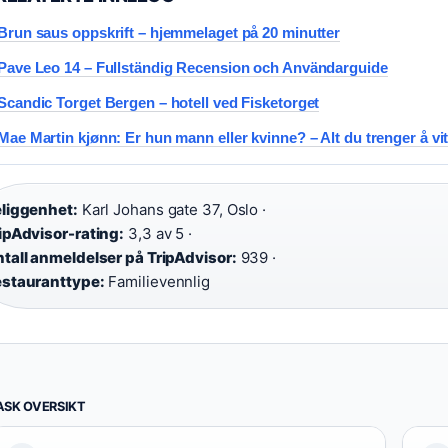
Brun saus oppskrift – hjemmelaget på 20 minutter
Pave Leo 14 – Fullständig Recension och Användarguide
Scandic Torget Bergen – hotell ved Fisketorget
Mae Martin kjønn: Er hun mann eller kvinne? – Alt du trenger å vi
liggenhet:
Karl Johans gate 37, Oslo ·
ipAdvisor-rating:
3,3 av 5 ·
tall anmeldelser på TripAdvisor:
939 ·
stauranttype:
Familievennlig
ASK OVERSIKT