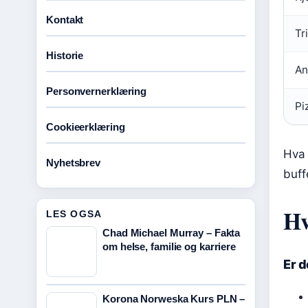
Kontakt
Tr
Historie
An
Personvernerklæring
Pi
Cookieerklæring
Hva 
Nyhetsbrev
buff
Hv
LES OGSA
Chad Michael Murray – Fakta
om helse, familie og karriere
Er d
Korona Norweska Kurs PLN –