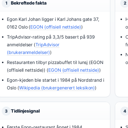
Bekreftede fakta
1
2
Egon Karl Johan ligger i Karl Johans gate 37,
H
0162 Oslo (
EGON (offisiell nettside)
)
o
TripAdvisor-rating på 3,3/5 basert på 939
O
anmeldelser (
TripAdvisor
f
(brukeranmeldelser)
)
N
Restauranten tilbyr pizzabuffet til lunsj (EGON
o
(offisiell nettside)) (
EGON (offisiell nettside)
)
Egon-kjeden ble startet i 1984 på Nordstrand i
Oslo (
Wikipedia (brukergenerert leksikon)
)
Tidlinjesignal
3
4
Første Egon-restaurant åpnet i 1984
S