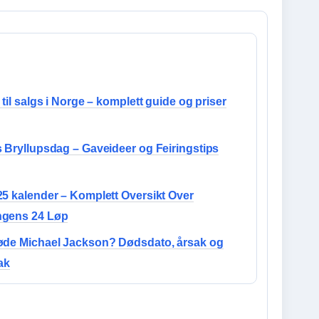
 til salgs i Norge – komplett guide og priser
s Bryllupsdag – Gaveideer og Feiringstips
25 kalender – Komplett Oversikt Over
gens 24 Løp
øde Michael Jackson? Dødsdato, årsak og
ak