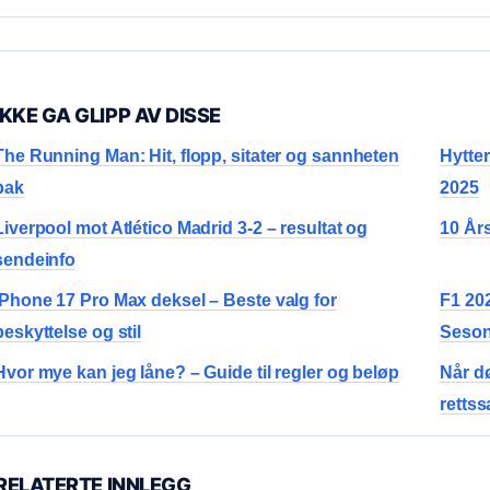
IKKE GA GLIPP AV DISSE
The Running Man: Hit, flopp, sitater og sannheten
Hytter
bak
2025
Liverpool mot Atlético Madrid 3-2 – resultat og
10 År
sendeinfo
iPhone 17 Pro Max deksel – Beste valg for
F1 20
beskyttelse og stil
Seson
Hvor mye kan jeg låne? – Guide til regler og beløp
Når d
rettss
RELATERTE INNLEGG