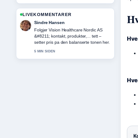
Hv
LIVEKOMMENTARER
Mia Eide
Nyttig kontekst rundt DJI Mic Mini –
Kjøpsguide og spesifikasjoner.... Hold
Hve
gjerne denne livestrengen oppdatert.
7 MIN SIDEN
Hve
Ko