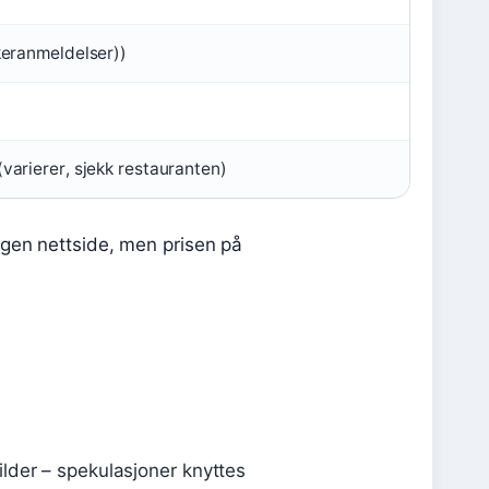
keranmeldelser))
varierer, sjekk restauranten)
egen nettside, men prisen på
kilder – spekulasjoner knyttes