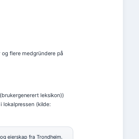
by og flere medgründere på
(brukergenerert leksikon))
i lokalpressen (kilde:
 og eierskap fra Trondheim.