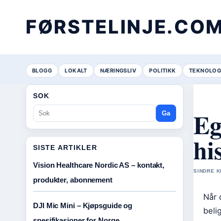
FØRSTELINJE.CO
BLOGG
LOKALT
NÆRINGSLIV
POLITIKK
TEKNOLOG
SOK
Eg
Ga
hi
SISTE ARTIKLER
Vision Healthcare Nordic AS – kontakt,
SINDRE K
produkter, abonnement
Når 
DJI Mic Mini – Kjøpsguide og
beli
spesifikasjoner for Norge