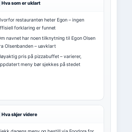
Hva som er uklart
vorfor restauranten heter Egon – ingen
ffisiell forklaring er funnet
m navnet har noen tilknytning til Egon Olsen
ra Olsenbanden – uavklart
øyaktig pris på pizzabuffet – varierer,
ppdatert meny bør sjekkes på stedet
Hva skjer videre
jekk dagens meny og bestill via Foodora for