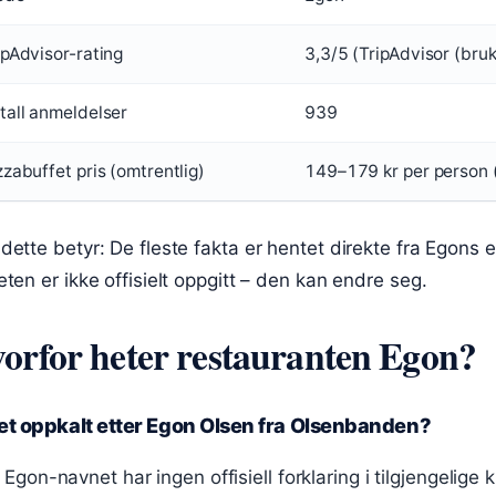
ipAdvisor-rating
3,3/5 (TripAdvisor (bru
tall anmeldelser
939
zzabuffet pris (omtrentlig)
149–179 kr per person (
dette betyr: De fleste fakta er hentet direkte fra Egons 
eten er ikke offisielt oppgitt – den kan endre seg.
orfor heter restauranten Egon?
et oppkalt etter Egon Olsen fra Olsenbanden?
Egon-navnet har ingen offisiell forklaring i tilgjengelige 