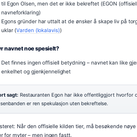
til Egon Olsen, men det er ikke bekreftet (EGON (offisiell
navneforklaring)
Egons gründer har uttalt at de ønsker å skape liv på to
uklar (
Varden (lokalavis)
)
r navnet noe spesielt?
Det finnes ingen offisiell betydning – navnet kan like gje
enkelhet og gjenkjennelighet
rt sagt:
Restauranten Egon har ikke offentliggjort hvorfor d
lsenbanden er ren spekulasjon uten bekreftelse.
teret: Når den offisielle kilden tier, må besøkende nøye
r for myter – men ingen fastt.