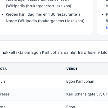
(Wikipedia (brukergenerert leksikon))
l
Kjeden har i dag mer enn 30 restauranter i
P
Norge (Wikipedia (brukergenerert leksikon))
å
(
 nøkkelfakta om Egon Karl Johan, samlet fra offisielle kil
KTA
VERDI
avn
Egon Karl Johan
resse
Karl Johans gate 37, 01
ede
Egon