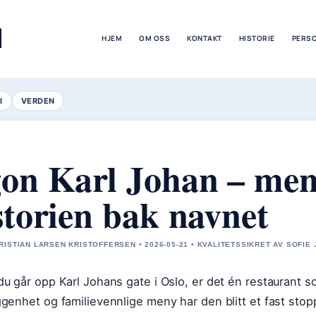
M
HJEM
OM OSS
KONTAKT
HISTORIE
PERS
I
VERDEN
on Karl Johan – meny
storien bak navnet
RISTIAN LARSEN KRISTOFFERSEN • 2026-05-21 • KVALITETSSIKRET AV SOFIE
du går opp Karl Johans gate i Oslo, er det én restaurant so
ggenhet og familievennlige meny har den blitt et fast stopp