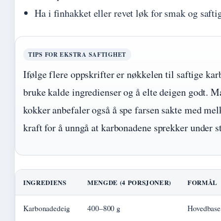
Ha i finhakket eller revet løk for smak og safti
TIPS FOR EKSTRA SAFTIGHET
Ifølge flere oppskrifter er nøkkelen til saftige ka
bruke kalde ingredienser og å elte deigen godt. 
kokker anbefaler også å spe farsen sakte med melk
kraft for å unngå at karbonadene sprekker under s
INGREDIENS
MENGDE (4 PORSJONER)
FORMÅL
Karbonadedeig
400–800 g
Hovedbase,