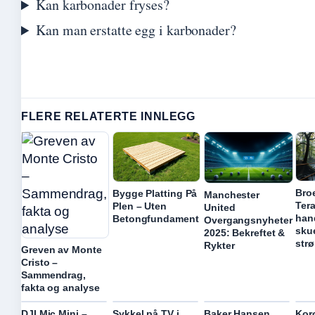
Kan karbonader fryses?
Kan man erstatte egg i karbonader?
FLERE RELATERTE INNLEGG
Broe
Bygge Platting På
Manchester
Tera
Plen – Uten
United
han
Betongfundament
Overgangsnyheter
skue
2025: Bekreftet &
str
Rykter
Greven av Monte
Cristo –
Sammendrag,
fakta og analyse
DJI Mic Mini –
Sykkel på TV i
Baker Hansen
Kor