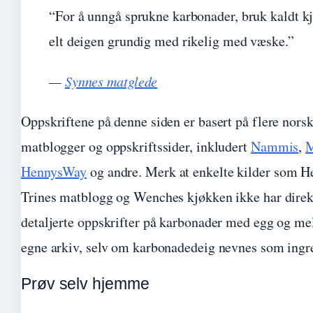
“For å unngå sprukne karbonader, bruk kaldt kj
elt deigen grundig med rikelig med væske.”
—
Synnes matglede
Oppskriftene på denne siden er basert på flere nors
matblogger og oppskriftssider, inkludert
Nammis
,
M
HennysWay
og andre. Merk at enkelte kilder som H
Trines matblogg og Wenches kjøkken ikke har direk
detaljerte oppskrifter på karbonader med egg og mel
egne arkiv, selv om karbonadedeig nevnes som ingr
Prøv selv hjemme