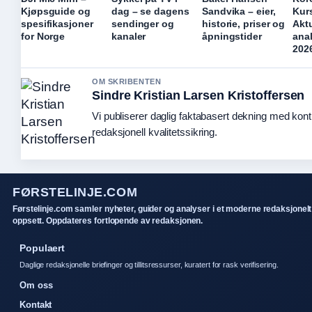
Kjøpsguide og
dag – se dagens
Sandvika – eier,
Kur
spesifikasjoner
sendinger og
historie, priser og
Aktu
for Norge
kanaler
åpningstider
anal
202
OM SKRIBENTEN
Sindre Kristian Larsen Kristoffersen
Vi publiserer daglig faktabasert dekning med kont
redaksjonell kvalitetssikring.
FØRSTELINJE.COM
Førstelinje.com samler nyheter, guider og analyser i et moderne redaksjonelt
oppsett. Oppdateres fortlopende av redaksjonen.
Populaert
Daglige redaksjonelle briefinger og tillitsressurser, kuratert for rask verifisering.
Om oss
Kontakt