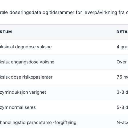
rale doseringsdata og tidsrammer for leverpåvirkning fra 
AKTUM
DETA
ksimal døgndose voksne
4 gra
ksisk engangsdose voksne
Over
ksisk dose risikopasienter
75 mg
zyminduksjon varighet
3-8 d
zym normaliseres
5-8 d
handlingstid paracetamol-forgiftning
N-ace