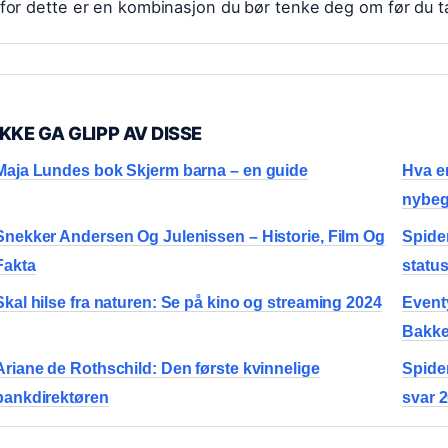
for dette er en kombinasjon du bør tenke deg om før du ta
IKKE GA GLIPP AV DISSE
Maja Lundes bok Skjerm barna – en guide
Hva e
nybeg
Snekker Andersen Og Julenissen – Historie, Film Og
Spide
Fakta
statu
Skal hilse fra naturen: Se på kino og streaming 2024
Event
Bakke 
Ariane de Rothschild: Den første kvinnelige
Spide
bankdirektøren
svar 