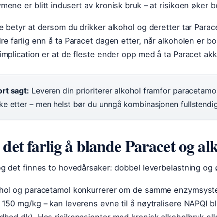
mene er blitt indusert av kronisk bruk – at risikoen øker b
e betyr at dersom du drikker alkohol og deretter tar Para
re farlig enn å ta Paracet dagen etter, når alkoholen er 
implication er at de fleste ender opp med å ta Paracet akk
rt sagt:
Leveren din prioriterer alkohol framfor paracetamol
kke etter – men helst bør du unngå kombinasjonen fullstendig
 det farlig å blande Paracet og al
og det finnes to hovedårsaker: dobbel leverbelastning og 
hol og paracetamol konkurrerer om de samme enzymsyste
 150 mg/kg – kan leverens evne til å nøytralisere NAPQI 
dhed.dk). Hos risikopasienter med kronisk alkoholbruk ell