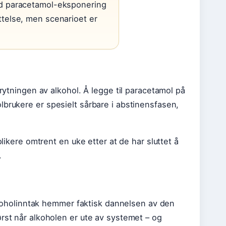
ved paracetamol-eksponering
ttelse, men scenarioet er
brytningen av alkohol. Å legge til paracetamol på
lbrukere er spesielt sårbare i abstinensfasen,
olikere omtrent en uke etter at de har sluttet å
.
 alkoholinntak hemmer faktisk dannelsen av den
ørst når alkoholen er ute av systemet – og