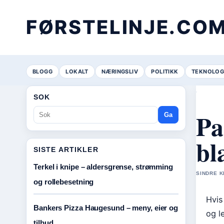
FØRSTELINJE.CO
BLOGG
LOKALT
NÆRINGSLIV
POLITIKK
TEKNOLOG
SOK
Pa
Ga
bl
SISTE ARTIKLER
Terkel i knipe – aldersgrense, strømming
SINDRE K
og rollebesetning
Hvis
Bankers Pizza Haugesund – meny, eier og
og l
tilbud