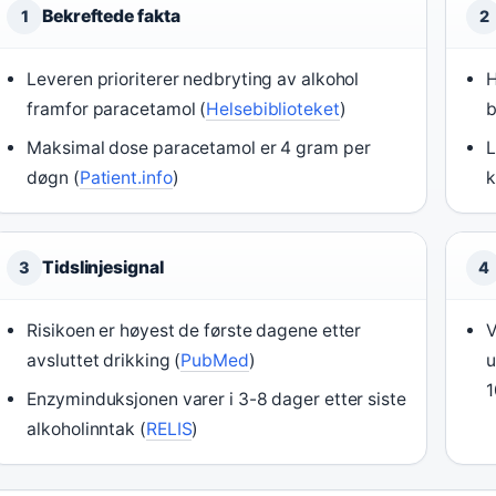
Bekreftede fakta
1
2
Leveren prioriterer nedbryting av alkohol
H
framfor paracetamol (
Helsebiblioteket
)
b
Maksimal dose paracetamol er 4 gram per
L
døgn (
Patient.info
)
k
Tidslinjesignal
3
4
Risikoen er høyest de første dagene etter
V
avsluttet drikking (
PubMed
)
u
1
Enzyminduksjonen varer i 3-8 dager etter siste
alkoholinntak (
RELIS
)