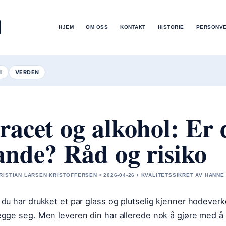
M
HJEM
OM OSS
KONTAKT
HISTORIE
PERSONV
I
VERDEN
racet og alkohol: Er d
ande? Råd og risiko
RISTIAN LARSEN KRISTOFFERSEN • 2026-04-26 • KVALITETSSIKRET AV HANNE
 du har drukket et par glass og plutselig kjenner hodever
egge seg. Men leveren din har allerede nok å gjøre med å 