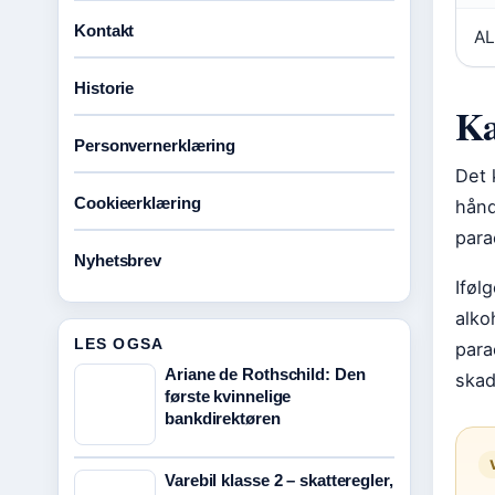
Kontakt
AL
Historie
Ka
Personvernerklæring
Det 
Cookieerklæring
hånd
para
Nyhetsbrev
Iføl
alko
LES OGSA
para
Ariane de Rothschild: Den
skad
første kvinnelige
bankdirektøren
Varebil klasse 2 – skatteregler,