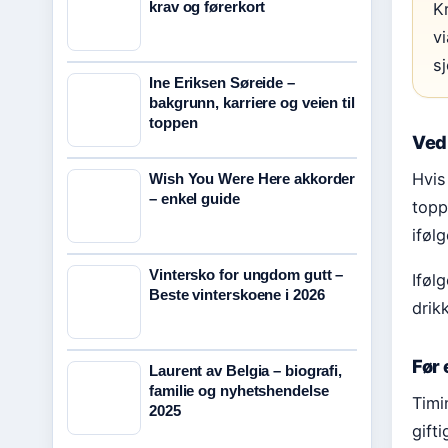
krav og førerkort
K
v
sj
Ine Eriksen Søreide –
bakgrunn, karriere og veien til
toppen
Ved 
Hvis
Wish You Were Here akkorder
– enkel guide
topp
iføl
Vintersko for ungdom gutt –
Iføl
Beste vinterskoene i 2026
drik
Før 
Laurent av Belgia – biografi,
familie og nyhetshendelse
Timi
2025
gift