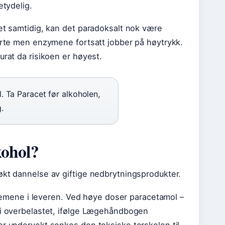
etydelig.
cet samtidig, kan det paradoksalt nok være
borte men enzymene fortsatt jobber på høytrykk.
urat da risikoen er høyest.
. Ta Paracet før alkoholen,
.
kohol?
økt dannelse av giftige nedbrytningsprodukter.
mene i leveren. Ved høye doser paracetamol –
bli overbelastet, ifølge Lægehåndbogen
er undervekt senkes den toksiske terskelen til