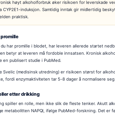
ronisk høyt alkoholforbruk øker risikoen for leverskade 
ia CYP2E1-induksjon. Samtidig inntak gir midlertidig besky
elden praktisk.
promille
 du har promille i blodet, har leveren allerede startet ned
en betyr at leveren må fordoble innsatsen. Kronisk alkoho
ge en publisert studie i PubMed.
ge Svelic (medisinsk utredning) er risikoen størst for alkoh
ke, fordi enzymaktiviteten tar 5-8 dager å normalisere seg
eller etter drikking
ng spiller en rolle, men ikke slik de fleste tenker. Akutt
ige metabolitten NAPQI, ifølge PubMed-forskning. Det er f