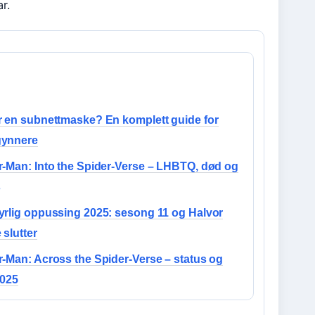
r.
r en subnettmaske? En komplett guide for
ynnere
r-Man: Into the Spider-Verse – LHBTQ, død og
s
yrlig oppussing 2025: sesong 11 og Halvor
slutter
r-Man: Across the Spider-Verse – status og
2025