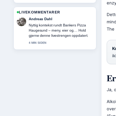
enzy
LIVEKOMMENTARER
Dett
Sara Lind
mind
Dekningen av Rollebesetningen i Pørni:
The 
Skuespillere og karakterer oppleves
solid og lett a folge.
6 MIN SIDEN
Ko
i
Er
Ja, 
Alko
over
(Sun