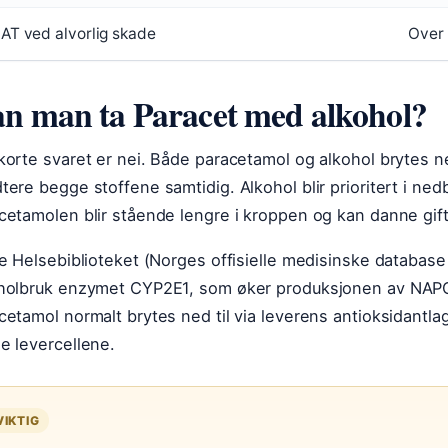
AT ved alvorlig skade
Over
n man ta Paracet med alkohol?
korte svaret er nei. Både paracetamol og alkohol brytes ne
tere begge stoffene samtidig. Alkohol blir prioritert i ne
cetamolen blir stående lengre i kroppen og kan danne gift
ge Helsebiblioteket (Norges offisielle medisinske database
holbruk enzymet CYP2E1, som øker produksjonen av NAPQ
cetamol normalt brytes ned til via leverens antioksidantla
e levercellene.
VIKTIG