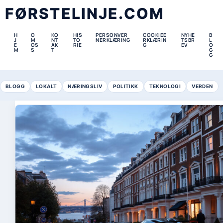
FØRSTELINJE.COM
H
O
KO
HIS
PERSONVER
COOKIEE
NYHE
B
J
M
NT
TO
NERKLÆRING
RKLÆRIN
TSBR
L
E
OS
AK
RIE
G
EV
O
M
S
T
G
G
BLOGG
LOKALT
NÆRINGSLIV
POLITIKK
TEKNOLOGI
VERDEN