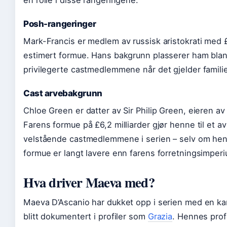
en rolle i disse rangeringene.
Posh-rangeringer
Mark-Francis er medlem av russisk aristokrati med £2
estimert formue. Hans bakgrunn plasserer ham bla
privilegerte castmedlemmene når det gjelder familie
Cast arvebakgrunn
Chloe Green er datter av Sir Philip Green, eieren av
Farens formue på £6,2 milliarder gjør henne til et a
velstående castmedlemmene i serien – selv om hen
formue er langt lavere enn farens forretningsimperi
Hva driver Maeva med?
Maeva D’Ascanio har dukket opp i serien med en ka
blitt dokumentert i profiler som
Grazia
. Hennes prof