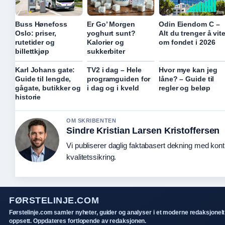
Buss Hønefoss
Er Go’ Morgen
Odin Eiendom C –
Oslo: priser,
yoghurt sunt?
Alt du trenger å vit
rutetider og
Kalorier og
om fondet i 2026
billettkjøp
sukkerbiter
Karl Johans gate:
TV2 i dag – Hele
Hvor mye kan jeg
Guide til lengde,
programguiden for
låne? – Guide til
gågate, butikker og
i dag og i kveld
regler og beløp
historie
OM SKRIBENTEN
Sindre Kristian Larsen Kristoffersen
Vi publiserer daglig faktabasert dekning med konti
kvalitetssikring.
FØRSTELINJE.COM
Førstelinje.com samler nyheter, guider og analyser i et moderne redaksjonelt
oppsett. Oppdateres fortlopende av redaksjonen.