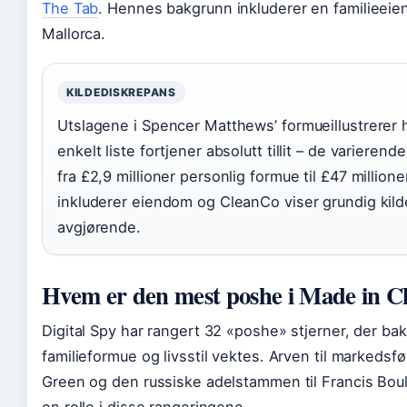
The Tab
. Hennes bakgrunn inkluderer en familieei
Mallorca.
KILDEDISKREPANS
Utslagene i Spencer Matthews’ formueillustrerer 
enkelt liste fortjener absolutt tillit – de varieren
fra £2,9 millioner personlig formue til £47 million
inkluderer eiendom og CleanCo viser grundig kilde
avgjørende.
Hvem er den mest poshe i Made in C
Digital Spy har rangert 32 «poshe» stjerner, der ba
familieformue og livsstil vektes. Arven til markedsfø
Green og den russiske adelstammen til Francis Boul