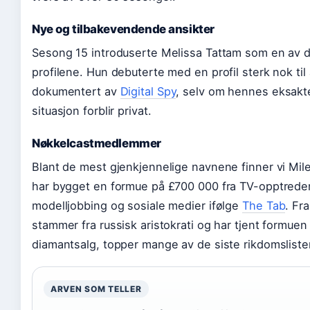
Nye og tilbakevendende ansikter
Sesong 15 introduserte Melissa Tattam som en av 
profilene. Hun debuterte med en profil sterk nok til 
dokumentert av
Digital Spy
, selv om hennes eksak
situasjon forblir privat.
Nøkkelcastmedlemmer
Blant de mest gjenkjennelige navnene finner vi Mil
har bygget en formue på £700 000 fra TV-opptrede
modelljobbing og sosiale medier ifølge
The Tab
. Fr
stammer fra russisk aristokrati og har tjent formue
diamantsalg, topper mange av de siste rikdomsliste
ARVEN SOM TELLER