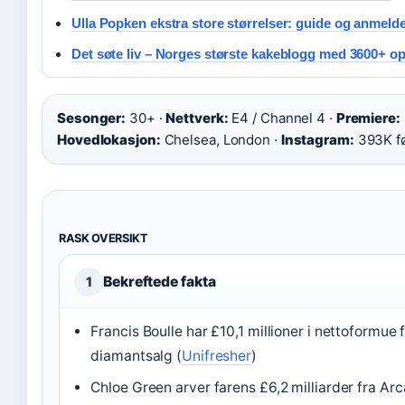
Ulla Popken ekstra store størrelser: guide og anmelde
Det søte liv – Norges største kakeblogg med 3600+ op
Sesonger:
30+ ·
Nettverk:
E4 / Channel 4 ·
Premiere:
Hovedlokasjon:
Chelsea, London ·
Instagram:
393K f
RASK OVERSIKT
Bekreftede fakta
1
Francis Boulle har £10,1 millioner i nettoformue 
diamantsalg (
Unifresher
)
Chloe Green arver farens £6,2 milliarder fra Ar