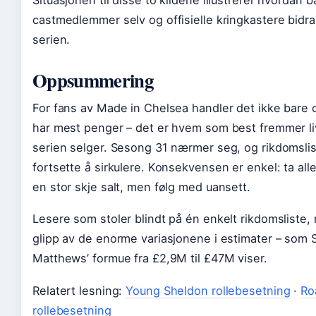
Situasjonen til disse to kildene illustrerer hvordan 
castmedlemmer selv og offisielle kringkastere bidra
serien.
Oppsummering
For fans av Made in Chelsea handler det ikke bar
har mest penger – det er hvem som best fremmer li
serien selger. Sesong 31 nærmer seg, og rikdomslis
fortsette å sirkulere. Konsekvensen er enkel: ta al
en stor skje salt, men følg med uansett.
Lesere som stoler blindt på én enkelt rikdomsliste, r
glipp av de enorme variasjonene i estimater – som
Matthews’ formue fra £2,9M til £47M viser.
Relatert lesning:
Young Sheldon rollebesetning
·
Ro
rollebesetning