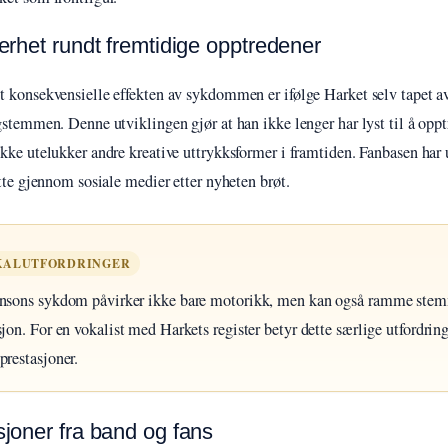
erhet rundt fremtidige opptredener
 konsekvensielle effekten av sykdommen er ifølge Harket selv tapet av
gstemmen. Denne utviklingen gjør at han ikke lenger har lyst til å opptr
kke utelukker andre kreative uttrykksformer i framtiden. Fanbasen har 
øtte gjennom sosiale medier etter nyheten brøt.
KALUTFORDRINGER
nsons sykdom påvirker ikke bare motorikk, men kan også ramme ste
sjon. For en vokalist med Harkets register betyr dette særlige utfordring
prestasjoner.
joner fra band og fans