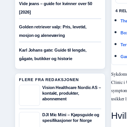
Vide jeans – guide for kvinner over 50
4 RE
[2026]
The
Golden retriever valp: Pris, levetid,
Box
mosjon og aleneværing
Ter
Karl Johans gate: Guide til lengde,
Gau
gågate, butikker og historie
Sykdomsb
FLERE FRA REDAKSJONEN
Clinic i
Vision Healthcare Nordic AS –
symptome
kontakt, produkter,
usikker l
abonnement
Hvi
DJI Mic Mini – Kjøpsguide og
spesifikasjoner for Norge