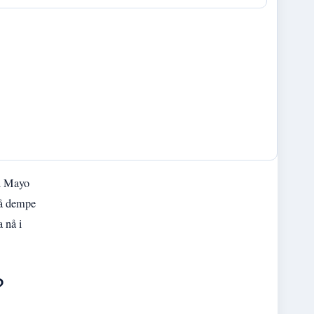
ed Mayo
 å dempe
 nå i
?