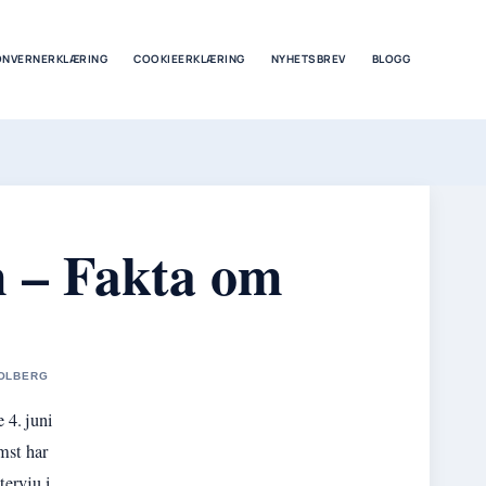
ONVERNERKLÆRING
COOKIEERKLÆRING
NYHETSBREV
BLOGG
 – Fakta om
SOLBERG
 4. juni
mst har
tervju i