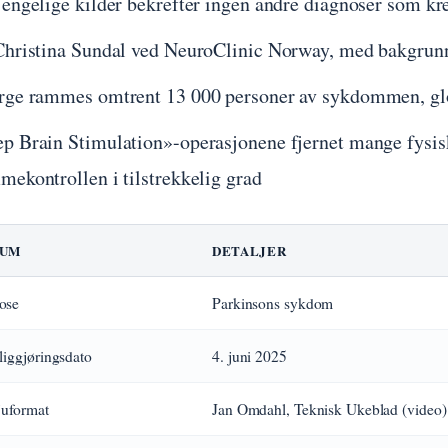
jengelige kilder bekrefter ingen andre diagnoser som kr
Christina Sundal ved NeuroClinic Norway, med bakgrunn
rge rammes omtrent 13 000 personer av sykdommen, glo
p Brain Stimulation»-operasjonene fjernet mange fysi
mekontrollen i tilstrekkelig grad
TUM
DETALJER
ose
Parkinsons sykdom
liggjøringsdato
4. juni 2025
juformat
Jan Omdahl, Teknisk Ukeblad (video)