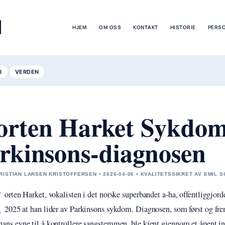
M
HJEM
OM OSS
KONTAKT
HISTORIE
PERS
I
VERDEN
rten Harket Sykdom
rkinsons-diagnosen
RISTIAN LARSEN KRISTOFFERSEN • 2026-04-06 • KVALITETSSIKRET AV EMIL 
M
orten Harket, vokalisten i det norske superbandet a-ha, offentliggjorde
2025 at han lider av Parkinsons sykdom. Diagnosen, som først og fre
ans evne til å kontrollere sangstemmen, ble kjent gjennom et åpent in