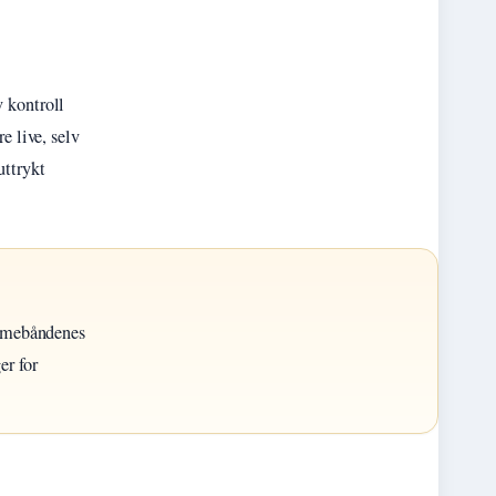
 kontroll
e live, selv
uttrykt
mmebåndenes
er for