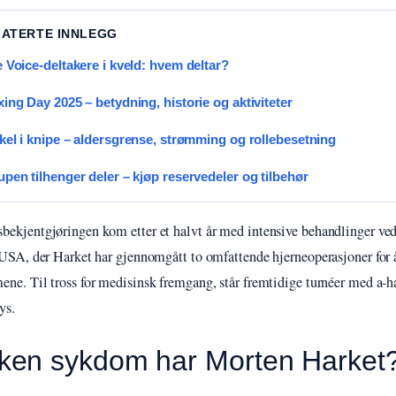
LATERTE INNLEGG
 Voice-deltakere i kveld: hvem deltar?
ing Day 2025 – betydning, historie og aktiviteter
kel i knipe – aldersgrense, strømming og rollebesetning
pen tilhenger deler – kjøp reservedeler og tilbehør
ekjentgjøringen kom etter et halvt år med intensive behandlinger v
 USA, der Harket har gjennomgått to omfattende hjerneoperasjoner for
ne. Til tross for medisinsk fremgang, står fremtidige turnéer med a-ha
ys.
lken sykdom har Morten Harket