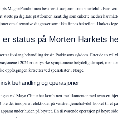
is Magne Furuholmen beskrev situasjonen som smertefull. Fans verd
rt støtte på digitale plattformer, samtidig som enkelte medier har mått
joner om alternative diagnoser som ikke finnes bekreftet i Harkets lege
 er status på Morten Harkets h
ottar livslang behandling for sin Parkinsons sykdom. Etter de to vell
asjonene i 2024 er de fysiske symptomene betydelig dempet, men de
ke oppfølgingen fortsetter ved spesialister i Norge.
insk behandling og operasjoner
ngen ved Mayo Clinic har kombinert medikamenter med avansert hjern
4 ble det innoperert elektroder på venstre hjernehalvdel, koblet til et 
 apparat under huden på brystet. En tilsvarende operasjon på høyre side 