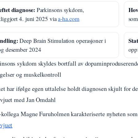
ftet diagnose:
Hov
Parkinsons sykdom,
tliggjort 4. juni 2025 via
a-ha.com
som 
ndling:
Sta
Deep Brain Stimulation operasjoner i
 og desember 2024
opp
insons sykdom skyldes bortfall av dopaminproduserende 
gelser og muskelkontroll
et har ifølge egen uttalelse holdt diagnosen skjult for de 
rvjuet med Jan Omdahl
-kollega Magne Furuholmen karakteriserte nyheten som 
rvjuet