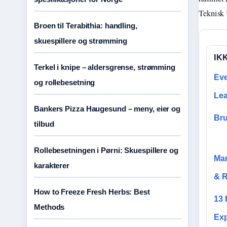
Teknisk 
Broen til Terabithia: handling,
skuespillere og strømming
IK
Terkel i knipe – aldersgrense, strømming
Eve
og rollebesetning
Le
Bankers Pizza Haugesund – meny, eier og
Bru
tilbud
Rollebesetningen i Pørni: Skuespillere og
Man
karakterer
& R
How to Freeze Fresh Herbs: Best
13 
Methods
Exp