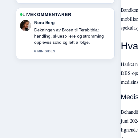
Bandkomp
LIVEKOMMENTARER
mobilise
Emil Johansen
spekulas
Sterkt verifiseringsarbeid rundt Vision
Healthcare Nordic AS &#8211; kontakt,
produkter,.... Flere medier burde skrive
Hva
slik.
8 MIN SIDEN
Harket m
DBS-oper
medisins
Medis
Behandli
juni 202
lignende