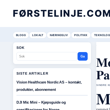
FØRSTELINJE.CO
BLOGG
LOKALT
NÆRINGSLIV
POLITIKK
TEKNOLOG
SOK
Mo
Ga
Pa
SISTE ARTIKLER
Vision Healthcare Nordic AS – kontakt,
SINDRE K
produkter, abonnement
DJI Mic Mini – Kjøpsguide og
rammet h
spesifikasjoner for Norge