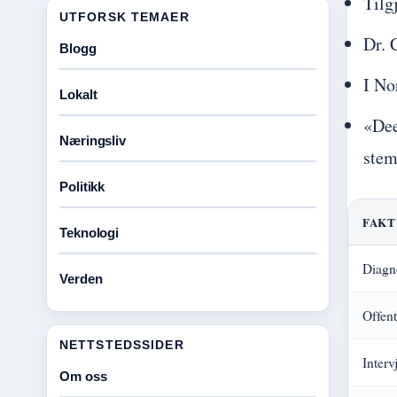
Tilg
UTFORSK TEMAER
Dr. 
Blogg
I No
Lokalt
«Dee
Næringsliv
stem
Politikk
FAK
Teknologi
Diagn
Verden
Offent
NETTSTEDSSIDER
Interv
Om oss