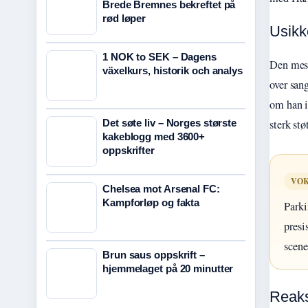
Brede Bremnes bekreftet på
rød løper
Usikk
1 NOK to SEK – Dagens
Den mest
växelkurs, historik och analys
over san
om han i
sterk st
Det søte liv – Norges største
kakeblogg med 3600+
oppskrifter
VO
Chelsea mot Arsenal FC:
Kampforløp og fakta
Parki
presi
scene
Brun saus oppskrift –
hjemmelaget på 20 minutter
Reaks