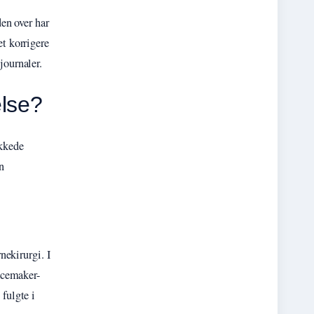
en over har
et korrigere
journaler.
else?
ykkede
n
ekirurgi. I
pacemaker-
fulgte i