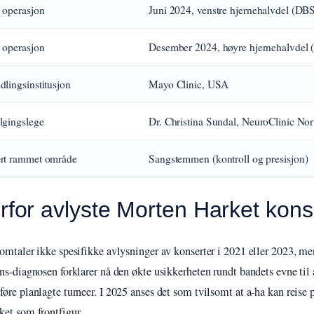
 operasjon
Juni 2024, venstre hjernehalvdel (DB
 operasjon
Desember 2024, høyre hjernehalvdel
lingsinstitusjon
Mayo Clinic, USA
lgingslege
Dr. Christina Sundal, NeuroClinic No
rt rammet område
Sangstemmen (kontroll og presisjon)
rfor avlyste Morten Harket kons
omtaler ikke spesifikke avlysninger av konserter i 2021 eller 2023, me
ns-diagnosen forklarer nå den økte usikkerheten rundt bandets evne til 
øre planlagte turneer. I 2025 anses det som tvilsomt at a-ha kan reise 
et som frontfigur.