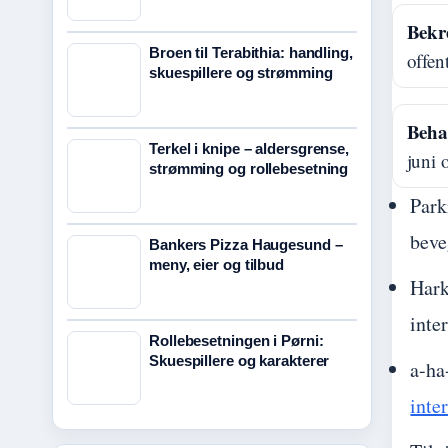
Bekre
Broen til Terabithia: handling,
offen
skuespillere og strømming
Beha
Terkel i knipe – aldersgrense,
juni
strømming og rollebesetning
Park
beve
Bankers Pizza Haugesund –
meny, eier og tilbud
Hark
inte
Rollebesetningen i Pørni:
Skuespillere og karakterer
a-ha
inte