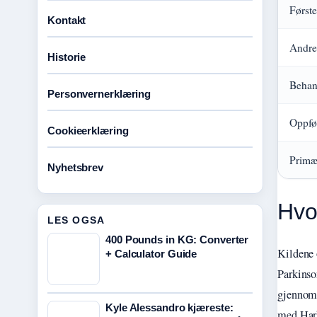
Første
Kontakt
Andre
Historie
Behand
Personvernerklæring
Oppfø
Cookieerklæring
Primæ
Nyhetsbrev
Hvo
LES OGSA
400 Pounds in KG: Converter
Kildene 
+ Calculator Guide
Parkinso
gjennomf
Kyle Alessandro kjæreste:
med Hark