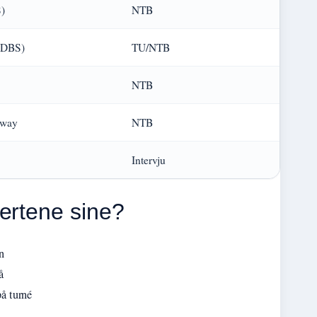
S)
NTB
 (DBS)
TU/NTB
NTB
rway
NTB
Intervju
ertene sine?
n
å
på turné