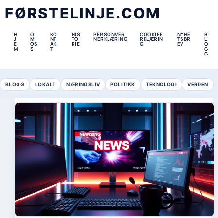
FØRSTELINJE.COM
H
O
KO
HIS
PERSONVER
COOKIEE
NYHE
B
J
M
NT
TO
NERKLÆRING
RKLÆRIN
TSBR
L
E
OS
AK
RIE
G
EV
O
M
S
T
G
G
BLOGG
LOKALT
NÆRINGSLIV
POLITIKK
TEKNOLOGI
VERDEN