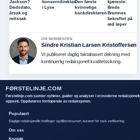
Jackson?
konserndirektør
Den første
kjæreste:
Dødsdato,
i Lyse
kvinnelige
Brede
årsak og
bankdirektøren
Bremnes
rettssak
bekreftet på
rød løper
OM SKRIBENTEN
Sindre Kristian Larsen Kristoffersen
Vi publiserer daglig faktabasert dekning med
kontinuerlig redaksjonell kvalitetssikring.
FØRSTELINJE.COM
Førstelinje.com samler nyheter, guider og analyser i et moderne redaksjonelt
oppsett. Oppdateres fortlopende av redaksjonen.
Populaert
Daglige redaksjonelle briefinger og tillitsressurser, kuratert for rask verifisering.
Om oss
Kontakt