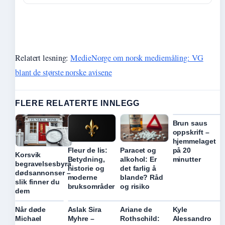
Relatert lesning:
MedieNorge om norsk mediemåling: VG
blant de største norske avisene
FLERE RELATERTE INNLEGG
Brun saus
oppskrift –
hjemmelaget
på 20
Fleur de lis:
Paracet og
Korsvik
minutter
Betydning,
alkohol: Er
begravelsesbyrå
historie og
det farlig å
dødsannonser –
moderne
blande? Råd
slik finner du
bruksområder
og risiko
dem
Når døde
Aslak Sira
Ariane de
Kyle
Michael
Myhre –
Rothschild:
Alessandro