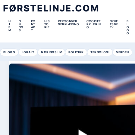
FØRSTELINJE.COM
H
O
KO
HIS
PERSONVER
COOKIEE
NYHE
B
J
M
NT
TO
NERKLÆRING
RKLÆRIN
TSBR
L
E
OS
AK
RIE
G
EV
O
M
S
T
G
G
BLOGG
LOKALT
NÆRINGSLIV
POLITIKK
TEKNOLOGI
VERDEN