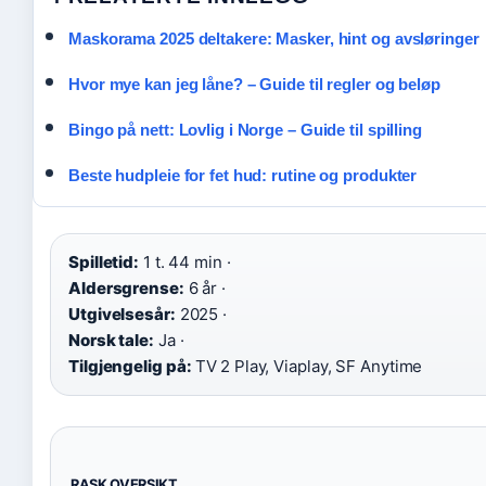
Maskorama 2025 deltakere: Masker, hint og avsløringer
Hvor mye kan jeg låne? – Guide til regler og beløp
Bingo på nett: Lovlig i Norge – Guide til spilling
Beste hudpleie for fet hud: rutine og produkter
Spilletid:
1 t. 44 min ·
Aldersgrense:
6 år ·
Utgivelsesår:
2025 ·
Norsk tale:
Ja ·
Tilgjengelig på:
TV 2 Play, Viaplay, SF Anytime
RASK OVERSIKT