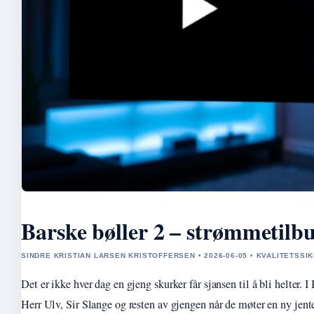
Barske bøller 2 – strømmetilbud
SINDRE KRISTIAN LARSEN KRISTOFFERSEN • 2026-06-05 • KVALITETSSI
Det er ikke hver dag en gjeng skurker får sjansen til å bli helter. I
Herr Ulv, Sir Slange og resten av gjengen når de møter en ny jen