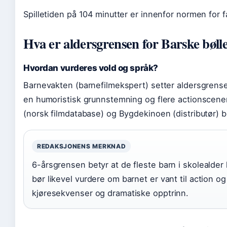
Spilletiden på 104 minutter er innenfor normen for fa
Hva er aldersgrensen for Barske bøll
Hvordan vurderes vold og språk?
Barnevakten (barnefilmekspert) setter aldersgrense
en humoristisk grunnstemning og flere actionscener
(norsk filmdatabase) og Bygdekinoen (distributør) 
REDAKSJONENS MERKNAD
6-årsgrensen betyr at de fleste barn i skolealder
bør likevel vurdere om barnet er vant til action o
kjøresekvenser og dramatiske opptrinn.