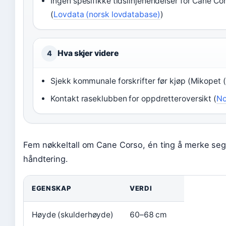
Ingen spesifikke tidslinjehendelser for Cane Co
(
Lovdata (norsk lovdatabase)
)
Hva skjer videre
4
Sjekk kommunale forskrifter før kjøp (Mikopet (
Kontakt raseklubben for oppdretteroversikt (
No
Fem nøkkeltall om Cane Corso, én ting å merke seg: 
håndtering.
EGENSKAP
VERDI
Høyde (skulderhøyde)
60–68 cm