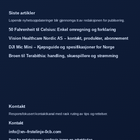
Siste artikler
Lopende nyhetsoppdateringer blir gjennomga tt av redaksjonen for publisering.
50 Fahrenheit til Celsius: Enkel omregning og forklaring
Vision Healthcare Nordic AS – kontakt, produkter, abonnement
DJI Mic Mini – Kjøpsguide og spesifikasjoner for Norge
Broen til Terabithia: handling, skuespillere og strømming
Kontakt
Responsfokusert kontaktkanal med rask ruting av tips og rettelser.
Kontakt
info@xn--frstelinje-0cb.com
Svar fra redaksjonen: vanligvis innen en arbeidsdag.