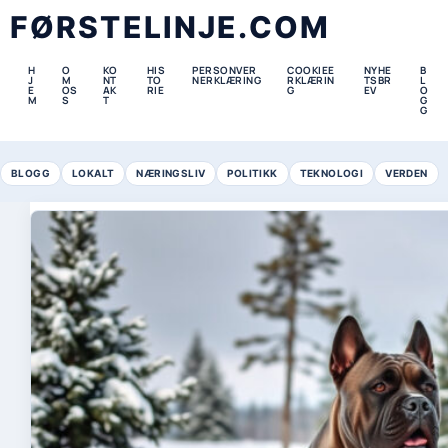
FØRSTELINJE.COM
H
O
KO
HIS
PERSONVER
COOKIEE
NYHE
B
J
M
NT
TO
NERKLÆRING
RKLÆRIN
TSBR
L
E
OS
AK
RIE
G
EV
O
M
S
T
G
G
BLOGG
LOKALT
NÆRINGSLIV
POLITIKK
TEKNOLOGI
VERDEN