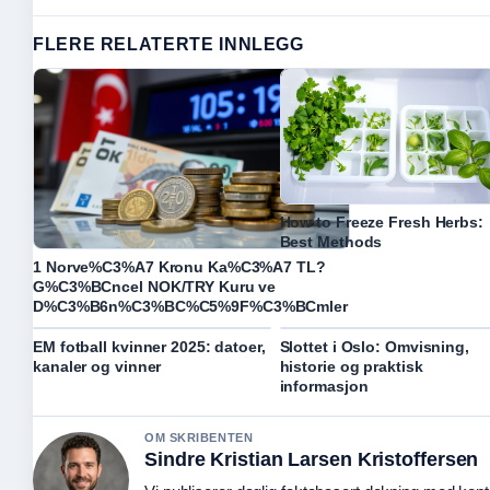
FLERE RELATERTE INNLEGG
How to Freeze Fresh Herbs:
Best Methods
1 Norve%C3%A7 Kronu Ka%C3%A7 TL?
G%C3%BCncel NOK/TRY Kuru ve
D%C3%B6n%C3%BC%C5%9F%C3%BCmler
EM fotball kvinner 2025: datoer,
Slottet i Oslo: Omvisning,
kanaler og vinner
historie og praktisk
informasjon
OM SKRIBENTEN
Sindre Kristian Larsen Kristoffersen