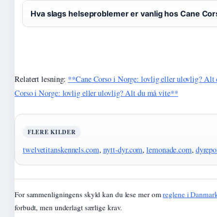
Hva slags helseproblemer er vanlig hos Cane Co
Relatert lesning:
**Cane Corso i Norge: lovlig eller ulovlig? Alt
Corso i Norge: lovlig eller ulovlig? Alt du må vite**
FLERE KILDER
twelvetitanskennels.com
,
nytt-dyr.com
,
lemonade.com
,
dyrepo
For sammenligningens skyld kan du lese mer om
reglene i Danmar
forbudt, men underlagt særlige krav.