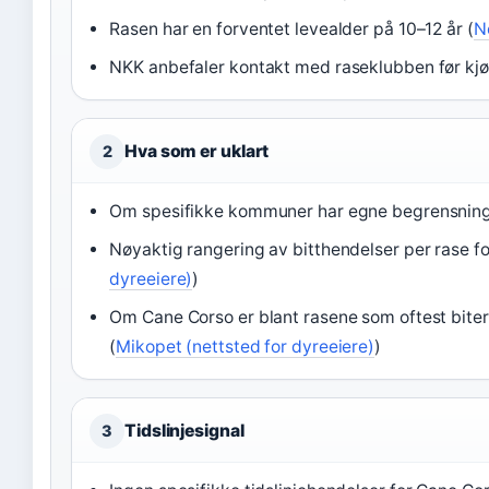
Rasen har en forventet levealder på 10–12 år (
N
NKK anbefaler kontakt med raseklubben før kjø
Hva som er uklart
2
Om spesifikke kommuner har egne begrensninge
Nøyaktig rangering av bitthendelser per rase for
dyreeiere)
)
Om Cane Corso er blant rasene som oftest biter: 
(
Mikopet (nettsted for dyreeiere)
)
Tidslinjesignal
3