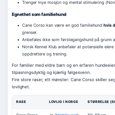
Trenger mye mosjon og mental stimulering (Nors
Egnethet som familiehund
Cane Corso kan være en god familiehund
hvis d
grenser.
Anbefales ikke som førstegangshund på grunn av
Norsk Kennel Klub anbefaler at potensielle eiere
oppdrettere og trening.
For familier med eldre barn og en erfaren hundeeier
tilpasningsdyktig og kjærlig følgesvenn.
Fire store raser, ett mønster: Cane Corso skiller s
lovlighet.
RASE
LOVLIG I NORGE
STØRRELSE (