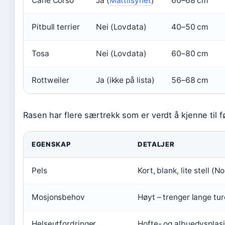
Cane Corso
Ja (
Mattilsynet
)
60–68 cm
Pitbull terrier
Nei (Lovdata)
40–50 cm
Tosa
Nei (Lovdata)
60–80 cm
Rottweiler
Ja (ikke på lista)
56–68 cm
Rasen har flere særtrekk som er verdt å kjenne til fø
EGENSKAP
DETALJER
Pels
Kort, blank, lite stell (
Mosjonsbehov
Høyt – trenger lange tur
Helseutfordringer
Hofte- og albuedysplasi