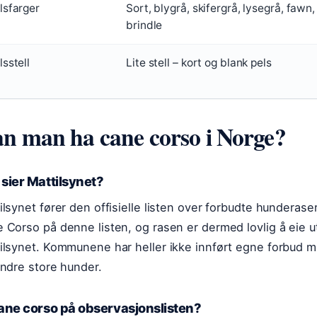
lsfarger
Sort, blygrå, skifergrå, lysegrå, fawn
brindle
lsstell
Lite stell – kort og blank pels
n man ha cane corso i Norge?
sier Mattilsynet?
ilsynet fører den offisielle listen over forbudte hunderaser
 Corso på denne listen, og rasen er dermed lovlig å eie uten
ilsynet. Kommunene har heller ikke innført egne forbud mot
andre store hunder.
ane corso på observasjonslisten?