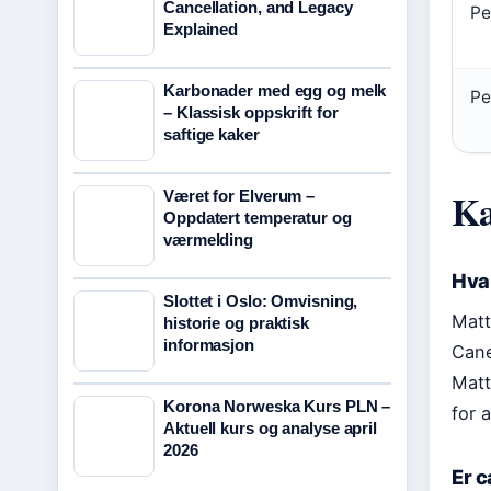
Cancellation, and Legacy
Pe
Explained
Karbonader med egg og melk
Pe
– Klassisk oppskrift for
saftige kaker
Ka
Været for Elverum –
Oppdatert temperatur og
værmelding
Hva 
Slottet i Oslo: Omvisning,
Matt
historie og praktisk
informasjon
Cane
Matt
Korona Norweska Kurs PLN –
for 
Aktuell kurs og analyse april
2026
Er c