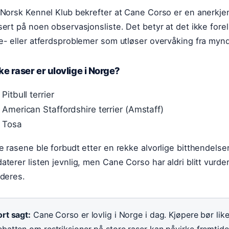
 Norsk Kennel Klub bekrefter at Cane Corso er en anerkjen
sert på noen observasjonsliste. Det betyr at det ikke fore
e- eller atferdsproblemer som utløser overvåking fra myn
ke raser er ulovlige i Norge?
Pitbull terrier
American Staffordshire terrier (Amstaff)
Tosa
e rasene ble forbudt etter en rekke alvorlige bitthendelser
aterer listen jevnlig, men Cane Corso har aldri blitt vurdert 
uderes.
rt sagt:
Cane Corso er lovlig i Norge i dag. Kjøpere bør like