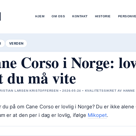
M
HJEM
OM OSS
KONTAKT
HISTORIE
PERSONV
I
VERDEN
ne Corso i Norge: lovl
t du må vite
RISTIAN LARSEN KRISTOFFERSEN • 2026-05-24 • KVALITETSSIKRET AV HANNE
r du på om Cane Corso er lovlig i Norge? Du er ikke alen
um er at den per i dag er lovlig, ifølge
Mikopet
.