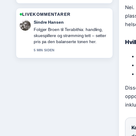
Nei.
LIVEKOMMENTARER
plas
Mia Eide
hels
Nyttig kontekst rundt Terkel i knipe –
aldersgrense, strømming og.... Hold
Hvil
gjerne denne livestrengen oppdatert.
7 MIN SIDEN
Diss
oppd
inkl
Ko