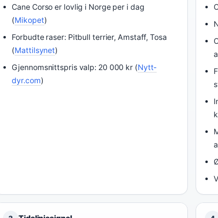
Cane Corso er lovlig i Norge per i dag
O
(
Mikopet
)
N
Forbudte raser: Pitbull terrier, Amstaff, Tosa
O
(
Mattilsynet
)
a
Gjennomsnittspris valp: 20 000 kr (
Nytt-
F
dyr.com
)
s
I
k
M
a
Ø
V