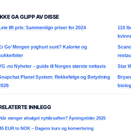
IKKE GA GLIPP AV DISSE
Leie lift pris: Sammenlign priser for 2024
110 lb
kvinn
Er Go’ Morgen yoghurt sunt? Kalorier og
Scand
sukkerbiter
restau
VG .no Nyheter – guide til Norges største nettavis
Star W
Snapchat Planet System: Rekkefølge og Betydning
Bryan 
2026
biolo
RELATERTE INNLEGG
Når stenger ølsalget nyttårsaften? Åpningstider 2025
45 EUR to NOK – Dagens kurs og konvertering