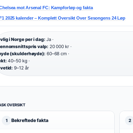
Chelsea mot Arsenal FC: Kampforløp og fakta
F1 2025 kalender – Komplett Oversikt Over Sesongens 24 Løp
vlig i Norge per i dag:
Ja ·
ennomsnittspris valp:
20 000 kr ·
yde (skulderhøyde):
60–68 cm ·
kt:
40–50 kg ·
vetid:
9–12 år
ASK OVERSIKT
Bekreftede fakta
1
2