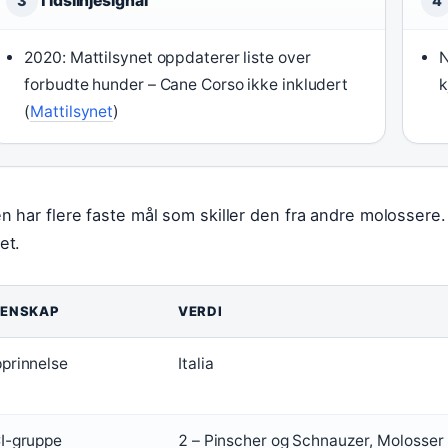
Tidslinjesignal
3
4
2020: Mattilsynet oppdaterer liste over
N
forbudte hunder – Cane Corso ikke inkludert
k
(
Mattilsynet
)
n har flere faste mål som skiller den fra andre molossere.
et.
GENSKAP
VERDI
prinnelse
Italia
I-gruppe
2 – Pinscher og Schnauzer, Molosser