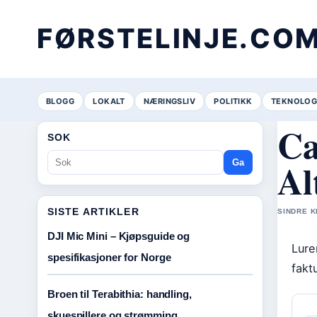
FØRSTELINJE.CO
BLOGG
LOKALT
NÆRINGSLIV
POLITIKK
TEKNOLOG
Ca
SOK
Al
Ga
SISTE ARTIKLER
SINDRE K
DJI Mic Mini – Kjøpsguide og
Lure
spesifikasjoner for Norge
fakt
Broen til Terabithia: handling,
skuespillere og strømming