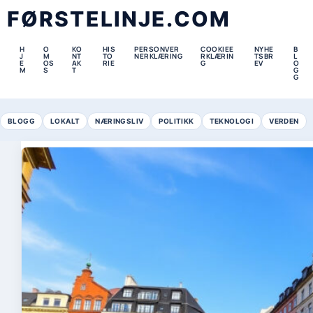
FØRSTELINJE.COM
H
O
KO
HIS
PERSONVER
COOKIEE
NYHE
B
J
M
NT
TO
NERKLÆRING
RKLÆRIN
TSBR
L
E
OS
AK
RIE
G
EV
O
M
S
T
G
G
BLOGG
LOKALT
NÆRINGSLIV
POLITIKK
TEKNOLOGI
VERDEN