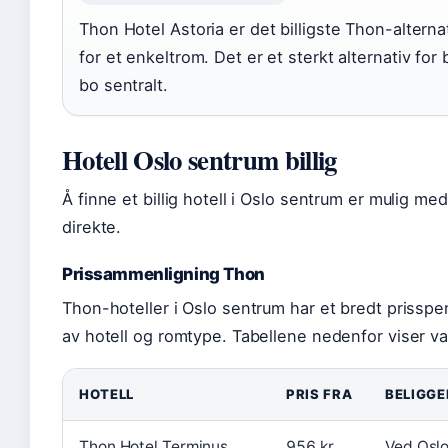
Thon Hotel Astoria er det billigste Thon-alterna
for et enkeltrom. Det er et sterkt alternativ for
bo sentralt.
Hotell Oslo sentrum billig
Å finne et billig hotell i Oslo sentrum er mulig m
direkte.
Prissammenligning Thon
Thon-hoteller i Oslo sentrum har et bredt prisspe
av hotell og romtype. Tabellene nedenfor viser va
HOTELL
PRIS FRA
BELIGG
Thon Hotel Terminus
956 kr
Ved Oslo