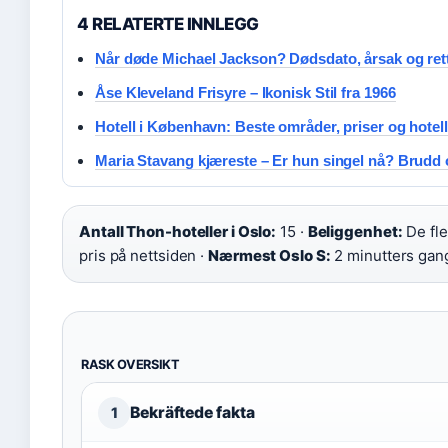
4 RELATERTE INNLEGG
Når døde Michael Jackson? Dødsdato, årsak og ret
Åse Kleveland Frisyre – Ikonisk Stil fra 1966
Hotell i København: Beste områder, priser og hotel
Maria Stavang kjæreste – Er hun singel nå? Brudd o
Antall Thon-hoteller i Oslo:
15 ·
Beliggenhet:
De fle
pris på nettsiden ·
Nærmest Oslo S:
2 minutters gan
RASK OVERSIKT
Bekräftede fakta
1