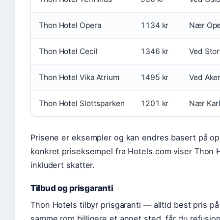
Thon Hotel Opera
1134 kr
Nær Ope
Thon Hotel Cecil
1346 kr
Ved Stor
Thon Hotel Vika Atrium
1495 kr
Ved Ake
Thon Hotel Slottsparken
1201 kr
Nær Kar
Prisene er eksempler og kan endres basert på opp
konkret priseksempel fra Hotels.com viser Thon Ho
inkludert skatter.
Tilbud og prisgaranti
Thon Hotels tilbyr prisgaranti — alltid best pris p
samme rom billigere et annet sted, får du refusjon