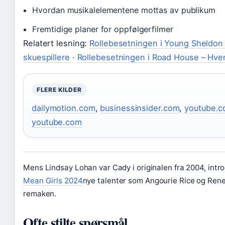
Hvordan musikalelementene mottas av publikum
Fremtidige planer for oppfølgerfilmer
Relatert lesning:
Rollebesetningen i Young Sheldon –
skuespillere
·
Rollebesetningen i Road House – Hve
FLERE KILDER
dailymotion.com
,
businessinsider.com
,
youtube.
youtube.com
Mens Lindsay Lohan var Cady i originalen fra 2004, int
Mean Girls 2024
nye talenter som Angourie Rice og Ren
remaken.
Ofte stilte spørsmål