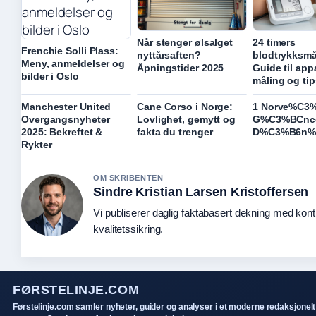
Når stenger ølsalget
24 timers
Frenchie Solli Plass:
nyttårsaften?
blodtrykksmå
Meny, anmeldelser og
Åpningstider 2025
Guide til app
bilder i Oslo
måling og tip
Manchester United
Cane Corso i Norge:
1 Norve%C3
Overgangsnyheter
Lovlighet, gemytt og
G%C3%BCnce
2025: Bekreftet &
fakta du trenger
D%C3%B6n%
Rykter
OM SKRIBENTEN
Sindre Kristian Larsen Kristoffersen
Vi publiserer daglig faktabasert dekning med konti
kvalitetssikring.
FØRSTELINJE.COM
Førstelinje.com samler nyheter, guider og analyser i et moderne redaksjonelt