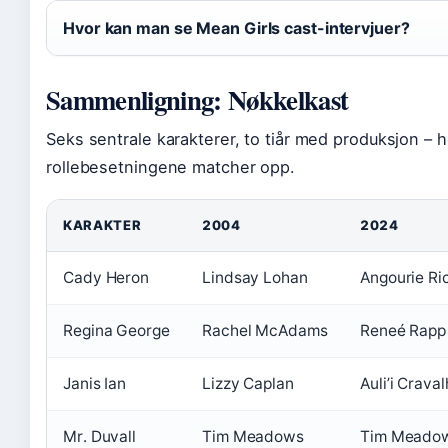
Hvor kan man se Mean Girls cast-intervjuer?
Sammenligning: Nøkkelkast
Seks sentrale karakterer, to tiår med produksjon – 
rollebesetningene matcher opp.
KARAKTER
2004
2024
Cady Heron
Lindsay Lohan
Angourie Ri
Regina George
Rachel McAdams
Reneé Rapp
Janis Ian
Lizzy Caplan
Auli’i Crava
Mr. Duvall
Tim Meadows
Tim Meado