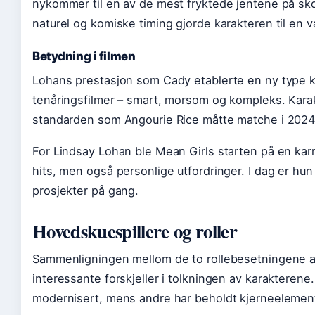
nykommer til en av de mest fryktede jentene på sk
naturel og komiske timing gjorde karakteren til en va
Betydning i filmen
Lohans prestasjon som Cady etablerte en ny type kv
tenåringsfilmer – smart, morsom og kompleks. Kara
standarden som Angourie Rice måtte matche i 2024
For Lindsay Lohan ble Mean Girls starten på en karr
hits, men også personlige utfordringer. I dag er hun
prosjekter på gang.
Hovedskuespillere og roller
Sammenligningen mellom de to rollebesetningene av
interessante forskjeller i tolkningen av karakterene. 
modernisert, mens andre har beholdt kjerneelement