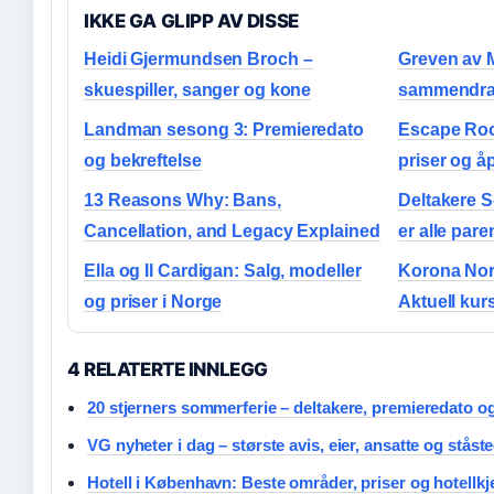
IKKE GA GLIPP AV DISSE
Heidi Gjermundsen Broch –
Greven av M
skuespiller, sanger og kone
sammendra
Landman sesong 3: Premieredato
Escape Roo
og bekreftelse
priser og å
13 Reasons Why: Bans,
Deltakere 
Cancellation, and Legacy Explained
er alle par
Ella og Il Cardigan: Salg, modeller
Korona Nor
og priser i Norge
Aktuell kur
4 RELATERTE INNLEGG
20 stjerners sommerferie – deltakere, premieredato o
VG nyheter i dag – største avis, eier, ansatte og ståst
Hotell i København: Beste områder, priser og hotellkj