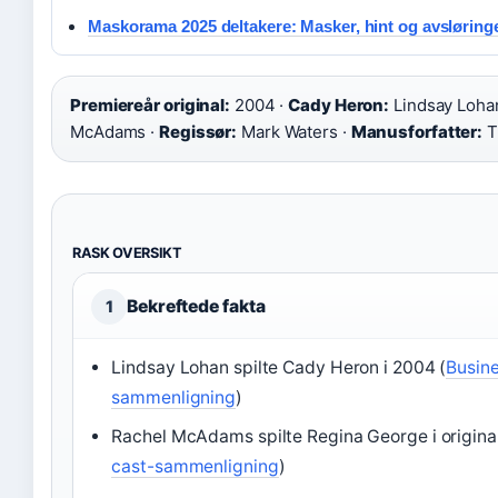
Maskorama 2025 deltakere: Masker, hint og avsløring
Premiereår original:
2004 ·
Cady Heron:
Lindsay Loha
McAdams ·
Regissør:
Mark Waters ·
Manusforfatter:
T
RASK OVERSIKT
Bekreftede fakta
1
Lindsay Lohan spilte Cady Heron i 2004 (
Busine
sammenligning
)
Rachel McAdams spilte Regina George i origina
cast-sammenligning
)