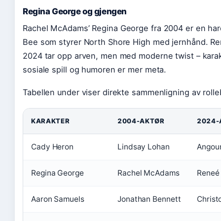
Regina George og gjengen
Rachel McAdams’ Regina George fra 2004 er en har
Bee som styrer North Shore High med jernhånd. Re
2024 tar opp arven, men med moderne twist – karak
sosiale spill og humoren er mer meta.
Tabellen under viser direkte sammenligning av roll
KARAKTER
2004-AKTØR
2024-
Cady Heron
Lindsay Lohan
Angour
Regina George
Rachel McAdams
Reneé
Aaron Samuels
Jonathan Bennett
Christ