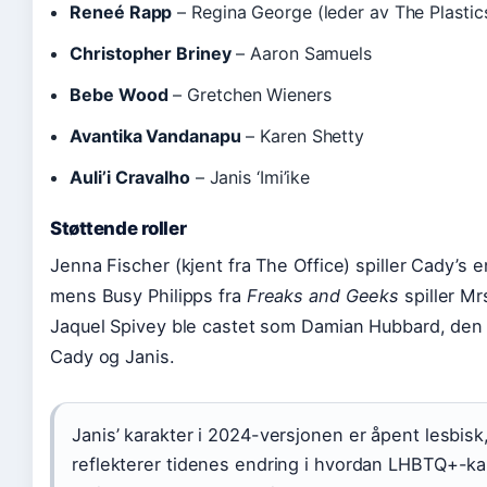
Reneé Rapp
– Regina George (leder av The Plastic
Christopher Briney
– Aaron Samuels
Bebe Wood
– Gretchen Wieners
Avantika Vandanapu
– Karen Shetty
Auli’i Cravalho
– Janis ‘Imi’ike
Støttende roller
Jenna Fischer (kjent fra The Office) spiller Cady’s 
mens Busy Philipps fra
Freaks and Geeks
spiller Mr
Jaquel Spivey ble castet som Damian Hubbard, den 
Cady og Janis.
Janis’ karakter i 2024-versjonen er åpent lesbis
reflekterer tidenes endring i hvordan LHBTQ+-ka