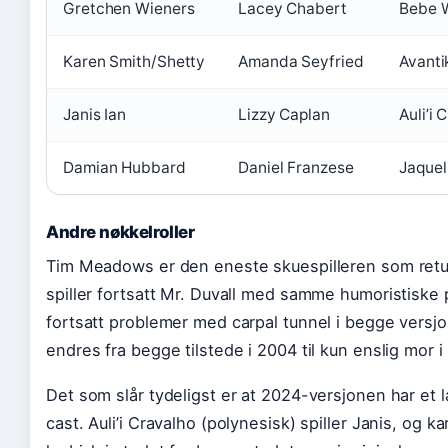
Gretchen Wieners
Lacey Chabert
Bebe 
Karen Smith/Shetty
Amanda Seyfried
Avant
Janis Ian
Lizzy Caplan
Auli’i 
Damian Hubbard
Daniel Franzese
Jaquel
Andre nøkkelroller
Tim Meadows er den eneste skuespilleren som retur
spiller fortsatt Mr. Duvall med samme humoristiske 
fortsatt problemer med carpal tunnel i begge versj
endres fra begge tilstede i 2004 til kun enslig mor i
Det som slår tydeligst er at 2024-versjonen har et 
cast. Auli’i Cravalho (polynesisk) spiller Janis, og k