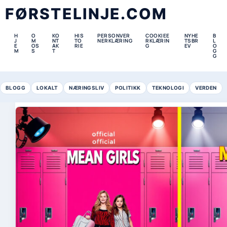
FØRSTELINJE.COM
H
O
KO
HIS
PERSONVER
COOKIEE
NYHE
B
J
M
NT
TO
NERKLÆRING
RKLÆRIN
TSBR
L
E
OS
AK
RIE
G
EV
O
M
S
T
G
G
BLOGG
LOKALT
NÆRINGSLIV
POLITIKK
TEKNOLOGI
VERDEN