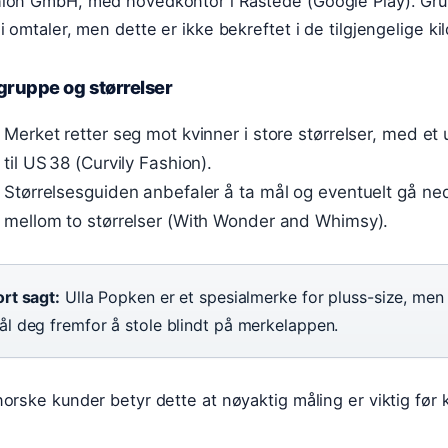
ion GmbH, med hovedkontor i Rastede (Google Play). Gr
 i omtaler, men dette er ikke bekreftet i de tilgjengelige ki
gruppe og størrelser
Merket retter seg mot kvinner i store størrelser, med et
til US 38 (Curvily Fashion).
Størrelsesguiden anbefaler å ta mål og eventuelt gå ne
mellom to størrelser (With Wonder and Whimsy).
rt sagt:
Ulla Popken er et spesialmerke for pluss-size, men 
ål deg fremfor å stole blindt på merkelappen.
norske kunder betyr dette at nøyaktig måling er viktig før 