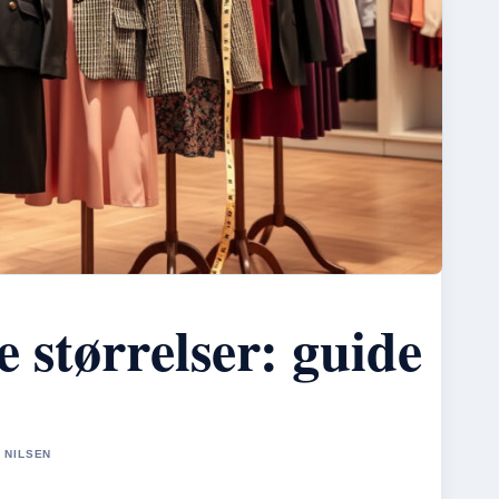
e størrelser: guide
R NILSEN