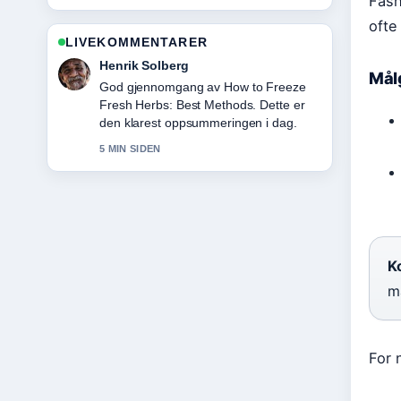
Fash
ofte
LIVEKOMMENTARER
Nora Berg
Mål
Folgjer Bankers Pizza Haugesund –
meny, eier og... tett – setter pris pa den
balanserte tonen her.
7 MIN SIDEN
Ko
m
For 