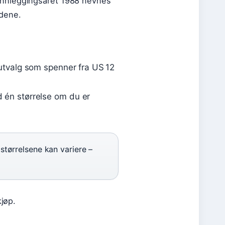
unnleggingsåret 1988 nevnes
ldene.
 utvalg som spenner fra US 12
d én størrelse om du er
størrelsene kan variere –
kjøp.