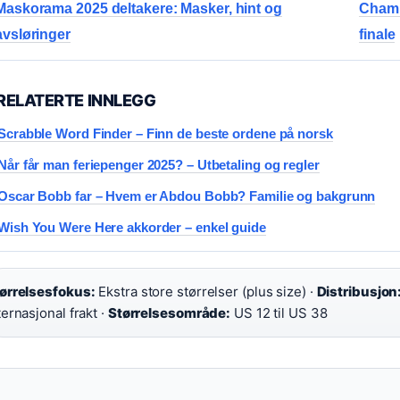
Maskorama 2025 deltakere: Masker, hint og
Champi
avsløringer
finale
RELATERTE INNLEGG
Scrabble Word Finder – Finn de beste ordene på norsk
Når får man feriepenger 2025? – Utbetaling og regler
Oscar Bobb far – Hvem er Abdou Bobb? Familie og bakgrunn
Wish You Were Here akkorder – enkel guide
ørrelsesfokus:
Ekstra store størrelser (plus size) ·
Distribusjon
ternasjonal frakt ·
Størrelsesområde:
US 12 til US 38