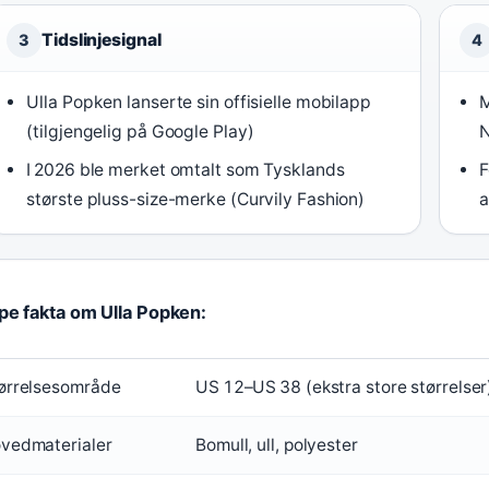
Tidslinjesignal
3
4
Ulla Popken lanserte sin offisielle mobilapp
M
(tilgjengelig på Google Play)
N
I 2026 ble merket omtalt som Tysklands
F
største pluss-size-merke (Curvily Fashion)
a
pe fakta om Ulla Popken:
ørrelsesområde
US 12–US 38 (ekstra store størrelser
vedmaterialer
Bomull, ull, polyester