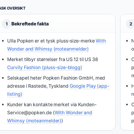
ASK OVERSIKT
Bekreftede fakta
1
2
Ulla Popken er et tysk pluss-size-merke
With
N
Wonder and Whimsy (moteanmelder)
o
Merket tilbyr størrelser fra US 12 til US 38
O
Curvily Fashion (pluss-size-blogg)
p
m
Selskapet heter Popken Fashion GmbH, med
adresse i Rastede, Tyskland
Google Play (app-
H
listing)
n
Kunder kan kontakte merket via Kunden-
O
Service@popken.de (
With Wonder and
p
Whimsy (moteanmelder)
)
p