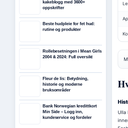
kakeblogg med 3600+
Le
oppskrifter
Ap
Beste hudpleie for fet hud:
rutine og produkter
Ko
Rollebesetningen i Mean Girls
2004 & 2024: Full oversikt
M
Fleur de lis: Betydning,
Hv
historie og moderne
bruksområder
His
Bank Norwegian kredittkort
Min Side – Logg inn,
Ulla
kundeservice og fordeler
inne