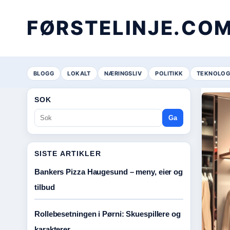
FØRSTELINJE.CO
BLOGG
LOKALT
NÆRINGSLIV
POLITIKK
TEKNOLOG
SOK
Ga
SISTE ARTIKLER
Bankers Pizza Haugesund – meny, eier og
tilbud
Rollebesetningen i Pørni: Skuespillere og
karakterer