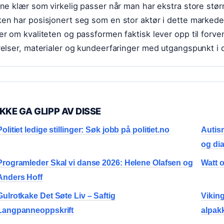
nne klær som virkelig passer når man har ekstra store stør
en har posisjonert seg som en stor aktør i dette markede
er om kvaliteten og passformen faktisk lever opp til forv
relser, materialer og kundeerfaringer med utgangspunkt i
IKKE GA GLIPP AV DISSE
Politiet ledige stillinger: Søk jobb på politiet.no
Autis
og di
Programleder Skal vi danse 2026: Helene Olafsen og
Watt o
Anders Hoff
Gulrotkake Det Søte Liv – Saftig
Viking
Langpanneoppskrift
alpak