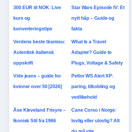
300 EUR til NOK: Live
Star Wars Episode IV: Et
kurs og
nytt håp – Guide og
konverteringstips
fakta
Verdens beste tiramisu:
What Is a Travel
Autentisk italiensk
Adapter? Guide to
oppskrift
Plugs, Voltage & Safety
Vide jeans – guide for
Peltor WS Alert XP:
kvinner over 50 [2026]
paring, tilkobling og
vedlikehold
Åse Kleveland Frisyre –
Cane Corso i Norge:
Ikonisk Stil fra 1966
lovlig eller ulovlig? Alt
du må vite