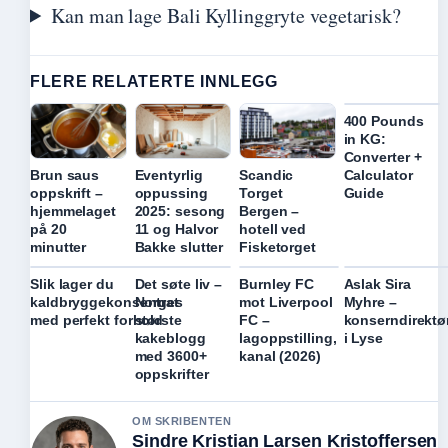
Kan man lage Bali Kyllinggryte vegetarisk?
FLERE RELATERTE INNLEGG
400 Pounds
in KG:
Converter +
Calculator
Brun saus
Eventyrlig
Scandic
Guide
oppskrift –
oppussing
Torget
hjemmelaget
2025: sesong
Bergen –
på 20
11 og Halvor
hotell ved
minutter
Bakke slutter
Fisketorget
Slik lager du
Det søte liv –
Burnley FC
Aslak Sira
kaldbryggekonsentrat
Norges
mot Liverpool
Myhre –
med perfekt forhold
største
FC –
konserndirektø
kakeblogg
lagoppstilling,
i Lyse
med 3600+
kanal (2026)
oppskrifter
OM SKRIBENTEN
Sindre Kristian Larsen Kristoffersen