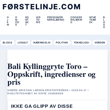
FØRSTELINJE.COM
H
O
KO
HIS
PERSONVER
COOKIEE
NYHE
B
J
M
NT
TO
NERKLÆRING
RKLÆRIN
TSBR
L
E
OS
AK
RIE
G
EV
O
M
S
T
G
G
BLOGG
LOKALT
NÆRINGSLIV
POLITIKK
TEKNOLOGI
VERDEN
Bali Kyllinggryte Toro –
Oppskrift, ingredienser og
pris
SINDRE KRISTIAN LARSEN KRISTOFFERSEN • 2026-04-17 •
KVALITETSSIKRET AV SOFIE JOHANSEN
IKKE GA GLIPP AV DISSE