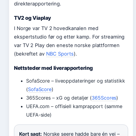
direkterapportering.
TV2 og Viaplay
I Norge var TV 2 hovedkanalen med
ekspertstudio før og etter kamp. For streaming
var TV 2 Play den eneste norske plattformen
(bekreftet av
NBC Sports
).
Nettsteder med liverapportering
SofaScore – liveoppdateringer og statistikk
(
SofaScore
)
365Scores – xG og detaljer (
365Scores
)
UEFA.com – offisiell kamprapport (samme
UEFA-side)
Kort sagt:
Norske seere hadde bare én vei –