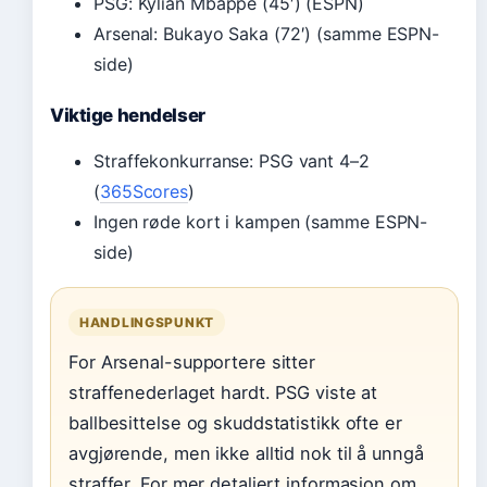
PSG: Kylian Mbappé (45′) (ESPN)
Arsenal: Bukayo Saka (72′) (samme ESPN-
side)
Viktige hendelser
Straffekonkurranse: PSG vant 4–2
(
365Scores
)
Ingen røde kort i kampen (samme ESPN-
side)
HANDLINGSPUNKT
For Arsenal-supportere sitter
straffenederlaget hardt. PSG viste at
ballbesittelse og skuddstatistikk ofte er
avgjørende, men ikke alltid nok til å unngå
straffer. For mer detaljert informasjon om