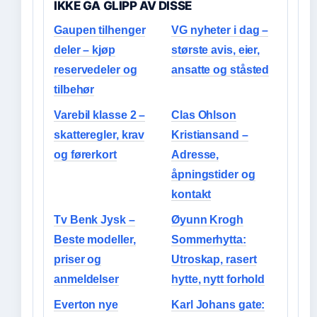
IKKE GA GLIPP AV DISSE
Gaupen tilhenger
VG nyheter i dag –
deler – kjøp
største avis, eier,
reservedeler og
ansatte og ståsted
tilbehør
Varebil klasse 2 –
Clas Ohlson
skatteregler, krav
Kristiansand –
og førerkort
Adresse,
åpningstider og
kontakt
Tv Benk Jysk –
Øyunn Krogh
Beste modeller,
Sommerhytta:
priser og
Utroskap, rasert
anmeldelser
hytte, nytt forhold
Everton nye
Karl Johans gate: