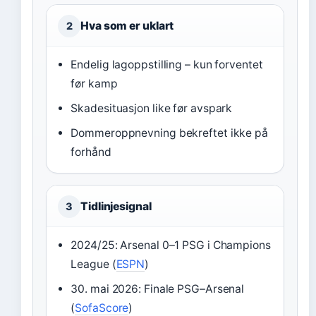
Hva som er uklart
2
Endelig lagoppstilling – kun forventet
før kamp
Skadesituasjon like før avspark
Dommeroppnevning bekreftet ikke på
forhånd
Tidlinjesignal
3
2024/25: Arsenal 0–1 PSG i Champions
League (
ESPN
)
30. mai 2026: Finale PSG–Arsenal
(
SofaScore
)