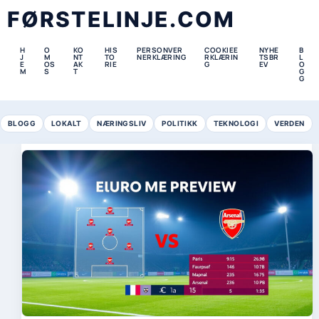
FØRSTELINJE.COM
H
O
KO
HIS
PERSONVER
COOKIEE
NYHE
B
J
M
NT
TO
NERKLÆRING
RKLÆRIN
TSBR
L
E
OS
AK
RIE
G
EV
O
M
S
T
G
G
BLOGG
LOKALT
NÆRINGSLIV
POLITIKK
TEKNOLOGI
VERDEN