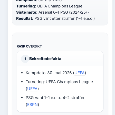
Turnering:
UEFA Champions League ·
Siste møte:
Arsenal 0–1 PSG (2024/25) ·
Resultat:
PSG vant etter straffer (1–1 e.e.o.)
RASK OVERSIKT
Bekreftede fakta
1
Kampdato: 30. mai 2026 (
UEFA
)
Turnering: UEFA Champions League
(
UEFA
)
PSG vant 1–1 e.e.o., 4–2 straffer
(
ESPN
)