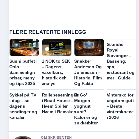
FLERE RELATERTE INNLEGG
Scandic
Royal
Stavanger –
Basseng,
Sushi buffet i
1 NOK to SEK
Snekker
spa,
Oslo:
– Dagens
Andersen Og
restaurant og
Sammenlign
växelkurs,
Julenissen –
mer | Guide
priser, meny
historik och
Historie, Film
og tips 2025
analys
Og Fakta
Sykkel på TV
Rollebesetningen
Er Go’
Vintersko for
i dag – se
i Road House –
Morgen
ungdom gutt
dagens
Hvem Spiller
yoghurt
– Beste
sendinger og
Hvem i Remaken
sunt?
vinterskoene
kanaler
Kalorier og
i 2026
sukkerbiter
OM SKRIBENTEN