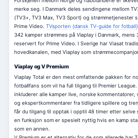
Forskjellen mellom Norge og nabolandene er likevel
merke seg. I Danmark deles sendingene mellom T
(TV3+, TV3 Max, TV3 Sport) og strømmetjenester s
Prime Video.
TVsporten (dansk TV-guide for fotball)
342 kamper strømmes på Viaplay i Danmark, mens 
reservert for Prime Video. I Sverige har Viasat tradi
hovedkanalen, med Viaplay som strømmecompanjo
Viaplay og V Premium
Viaplay Total er den mest omfattende pakken for n
fotballfans som vil ha full tilgang til Premier League
inkluderer alle kamper live, norske kommentatorer, 
og ekspertkommentarer fra tidligere spillere og trene
får du tilgang til opptak i opptil 48 timer etter selv
en funksjon som er spesielt nyttig hvis en kamp sta
som en annen.
V Premium er et alternativ for de som allerede har T