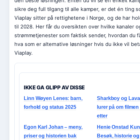
den beste løsningen. Enten du vil se en enkelt kamp
sikre deg full tilgang til alle kamper, er det én ting 
Viaplay sitter på rettighetene i Norge, og de har hol
til 2028. Her får du oversikten over hvilke kanaler o
strømmetjenester som faktisk sender, hvordan du få
hva som er alternative løsninger hvis du ikke vil bet
Viaplay.
IKKE GA GLIPP AV DISSE
Linn Wøyen Lenes: barn,
Sharkboy og Lavagi
forhold og status 2025
lurer på om filmen 
etter
Egon Karl Johan – meny,
Henie Onstad Kun
priser og historien bak
Besøk, historie og