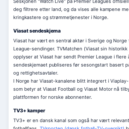
Seskjonen “Watch Live” på Premier Leagues offisielle
deg filtrere etter land, og da vises alle kampene me
kringkastere og strømmetjenester i Norge.
Viasat sendeskjema
Viasat har vært en sentral aktør i Sverige og Norge 
League-sendinger. TVMatchen (Viasat sin historikk 
opplyser at Viasat har sendt Premier League i flere å
sendeskjemaet publiseres før sesongstart basert 
og rettighetsavtaler.
I Norge har Viasat-kanalene blitt integrert i Viaplay
som betyr at Viasat Football og Viasat Motor nå tilb
plattformen for norske abonnenter.
TV3+ kamper
TV3+ er en dansk kanal som også har vært relevant
fotballfans.
TVsporten (dansk fotball-TV-oversikt)
b