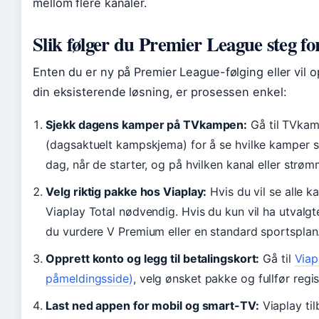
mellom flere kanaler.
Slik følger du Premier League steg fo
Enten du er ny på Premier League-følging eller vil o
din eksisterende løsning, er prosessen enkel:
Sjekk dagens kamper på TVkampen:
Gå til TVka
(dagsaktuelt kampskjema) for å se hvilke kamper so
dag, når de starter, og på hvilken kanal eller strøm
Velg riktig pakke hos Viaplay:
Hvis du vil se alle k
Viaplay Total nødvendig. Hvis du kun vil ha utvalg
du vurdere V Premium eller en standard sportsplan
Opprett konto og legg til betalingskort:
Gå til
Viapl
påmeldingsside)
, velg ønsket pakke og fullfør regis
Last ned appen for mobil og smart-TV:
Viaplay til