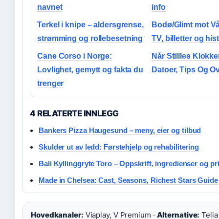
navnet
info
Terkel i knipe – aldersgrense,
Bodø/Glimt mot Vå
strømming og rollebesetning
TV, billetter og his
Cane Corso i Norge:
Når Stillles Klokk
Lovlighet, gemytt og fakta du
Datoer, Tips Og Ov
trenger
4 RELATERTE INNLEGG
Bankers Pizza Haugesund – meny, eier og tilbud
Skulder ut av ledd: Førstehjelp og rehabilitering
Bali Kyllinggryte Toro – Oppskrift, ingredienser og pr
Made in Chelsea: Cast, Seasons, Richest Stars Guide
Hovedkanaler:
Viaplay, V Premium ·
Alternative:
Telia