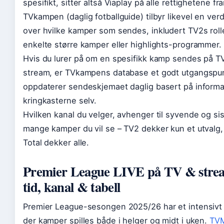
spesifikt, sitter altså Viaplay på alle rettighetene fr
TVkampen (daglig fotballguide) tilbyr likevel en verdi
over hvilke kamper som sendes, inkludert TV2s roll
enkelte større kamper eller highlights-programmer.
Hvis du lurer på om en spesifikk kamp sendes på TV
stream, er TVkampens database et godt utgangspu
oppdaterer sendeskjemaet daglig basert på informa
kringkasterne selv.
Hvilken kanal du velger, avhenger til syvende og sis
mange kamper du vil se – TV2 dekker kun et utvalg
Total dekker alle.
Premier League LIVE på TV & strea
tid, kanal & tabell
Premier League-sesongen 2025/26 har et intensiv
der kamper spilles både i helger og midt i uken.
TV