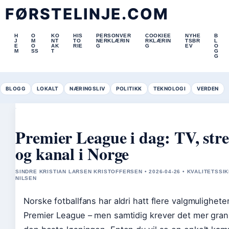
FØRSTELINJE.COM
H
O
KO
HIS
PERSONVER
COOKIEE
NYHE
B
J
M
NT
TO
NERKLÆRIN
RKLÆRIN
TSBR
L
E
O
AK
RIE
G
G
EV
O
M
SS
T
G
G
BLOGG
LOKALT
NÆRINGSLIV
POLITIKK
TEKNOLOGI
VERDEN
Premier League i dag: TV, stre
og kanal i Norge
SINDRE KRISTIAN LARSEN KRISTOFFERSEN • 2026-04-26 • KVALITETSSI
NILSEN
Norske fotballfans har aldri hatt flere valgmuligheter
Premier League – men samtidig krever det mer gran