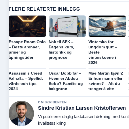
FLERE RELATERTE INNLEGG
Escape Room Oslo
Nok til SEK –
Vintersko for
– Beste arenaer,
Dagens kurs,
ungdom gutt –
priser og
historikk og
Beste
åpningstider
prognose
vinterskoene i
2026
Assassin’s Creed
Oscar Bobb far –
Mae Martin kjønn:
Valhalla – Speltid,
Hvem er Abdou
Er hun mann eller
värde och tips
Bobb? Familie og
kvinne? – Alt du
2024
bakgrunn
trenger å vite
OM SKRIBENTEN
Sindre Kristian Larsen Kristoffersen
Vi publiserer daglig faktabasert dekning med konti
kvalitetssikring.