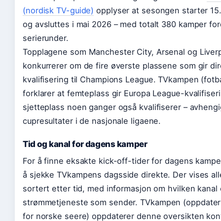
(nordisk TV-guide)
opplyser at sesongen starter 15
og avsluttes i mai 2026 – med totalt 380 kamper for
serierunder.
Topplagene som Manchester City, Arsenal og Liver
konkurrerer om de fire øverste plassene som gir di
kvalifisering til Champions League. TVkampen (fotba
forklarer at femteplass gir Europa League-kvalifise
sjetteplass noen ganger også kvalifiserer – avhengi
cupresultater i de nasjonale ligaene.
Tid og kanal for dagens kamper
For å finne eksakte kick-off-tider for dagens kamper
å sjekke TVkampens dagsside direkte. Der vises al
sortert etter tid, med informasjon om hvilken kanal 
strømmetjeneste som sender. TVkampen (oppdate
for norske seere) oppdaterer denne oversikten kont