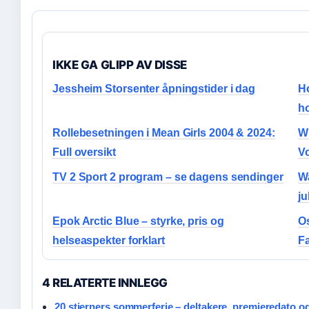
IKKE GA GLIPP AV DISSE
Jessheim Storsenter åpningstider i dag
Ho
ho
Rollebesetningen i Mean Girls 2004 & 2024:
Wh
Full oversikt
Vo
TV 2 Sport 2 program – se dagens sendinger
Wa
ju
Epok Arctic Blue – styrke, pris og
O
helseaspekter forklart
F
4 RELATERTE INNLEGG
20 stjerners sommerferie – deltakere, premieredato o