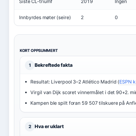
Siste CL-triumf
2019
Ingen
Innbyrdes møter (seire)
2
0
KORT OPPSUMMERT
Bekreftede fakta
1
Resultat: Liverpool 3–2 Atlético Madrid (
ESPN k
Virgil van Dijk scoret vinnermålet i det 90+2. m
Kampen ble spilt foran 59 507 tilskuere på Anfi
Hva er uklart
2