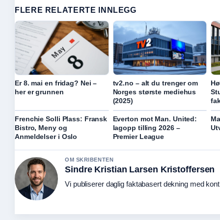
FLERE RELATERTE INNLEGG
Er 8. mai en fridag? Nei –
tv2.no – alt du trenger om
Hø
her er grunnen
Norges største mediehus
St
(2025)
fa
Frenchie Solli Plass: Fransk
Everton mot Man. United:
Ma
Bistro, Meny og
lagopp tilling 2026 –
Ut
Anmeldelser i Oslo
Premier League
OM SKRIBENTEN
Sindre Kristian Larsen Kristoffersen
Vi publiserer daglig faktabasert dekning med kontin