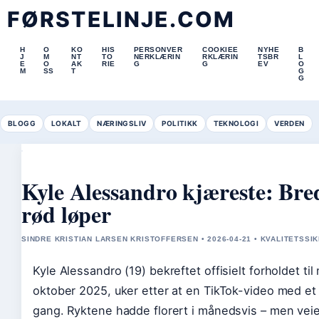
FØRSTELINJE.COM
H
O
KO
HIS
PERSONVER
COOKIEE
NYHE
B
J
M
NT
TO
NERKLÆRIN
RKLÆRIN
TSBR
L
E
O
AK
RIE
G
G
EV
O
M
SS
T
G
G
BLOGG
LOKALT
NÆRINGSLIV
POLITIKK
TEKNOLOGI
VERDEN
Kyle Alessandro kjæreste: Bre
rød løper
SINDRE KRISTIAN LARSEN KRISTOFFERSEN • 2026-04-21 • KVALITETSSI
Kyle Alessandro (19) bekreftet offisielt forholdet t
oktober 2025, uker etter at en TikTok-video med et
gang. Ryktene hadde florert i månedsvis – men veien