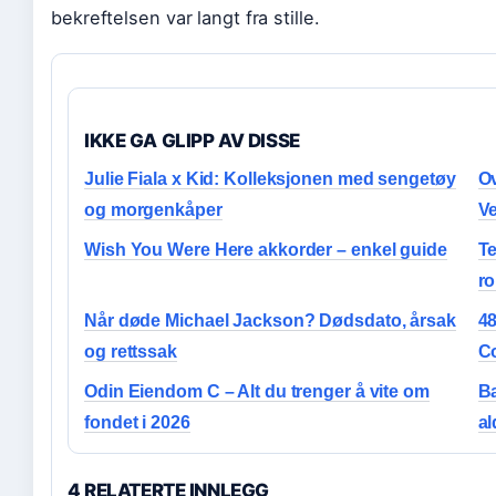
bekreftelsen var langt fra stille.
IKKE GA GLIPP AV DISSE
Julie Fiala x Kid: Kolleksjonen med sengetøy
Ov
og morgenkåper
V
Wish You Were Here akkorder – enkel guide
Te
ro
Når døde Michael Jackson? Dødsdato, årsak
48
og rettssak
C
Odin Eiendom C – Alt du trenger å vite om
Ba
fondet i 2026
al
4 RELATERTE INNLEGG