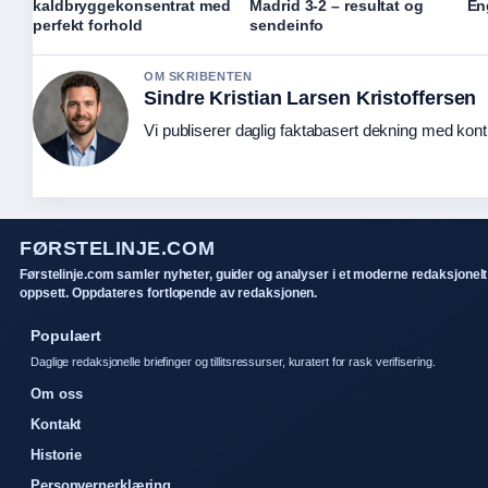
kaldbryggekonsentrat med
Madrid 3-2 – resultat og
En
perfekt forhold
sendeinfo
OM SKRIBENTEN
Sindre Kristian Larsen Kristoffersen
Vi publiserer daglig faktabasert dekning med kontin
FØRSTELINJE.COM
Førstelinje.com samler nyheter, guider og analyser i et moderne redaksjonelt
oppsett. Oppdateres fortlopende av redaksjonen.
Populaert
Daglige redaksjonelle briefinger og tillitsressurser, kuratert for rask verifisering.
Om oss
Kontakt
Historie
Personvernerklæring