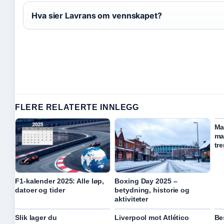
Hva sier Lavrans om vennskapet?
FLERE RELATERTE INNLEGG
Ma
ma
tre
F1-kalender 2025: Alle løp,
Boxing Day 2025 –
datoer og tider
betydning, historie og
aktiviteter
Slik lager du
Liverpool mot Atlético
Be